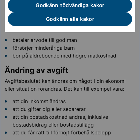
Sammanboende, yngre än 65 år 6 548 kr/person
Godkänn nödvändiga kakor
Högre förbehållsbelopp?
Godkänn alla kakor
Du kan få ett högre belopp om du till exempel:
betalar arvode till god man
försörjer minderåriga barn
bor på äldreboende med högre matkostnad
Ändring av avgift
Avgiftsbeslutet kan ändras om något i din ekonomi
eller situation förändras. Det kan till exempel vara:
att din inkomst ändras
att du gifter dig eller separerar
att din bostadskostnad ändras, inklusive
bostadsbidrag eller bostadstillägg
att du får rätt till förhöjt förbehållsbelopp