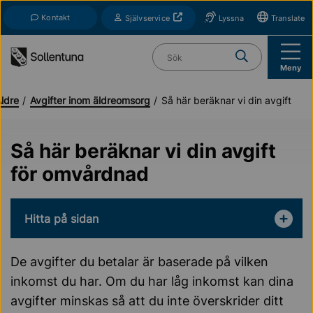
Till navigation
Till innehåll (s)
Kontakt
Öppnas i nytt fönster
Självservice
Lyssna
Translate
Vad söker du?
Meny
ldre
Avgifter inom äldreomsorg
Så här beräknar vi din avgift
Så här beräknar vi din avgift
för omvårdnad
Hitta på sidan
De avgifter du betalar är baserade på vilken
inkomst du har. Om du har låg inkomst kan dina
avgifter minskas så att du inte överskrider ditt