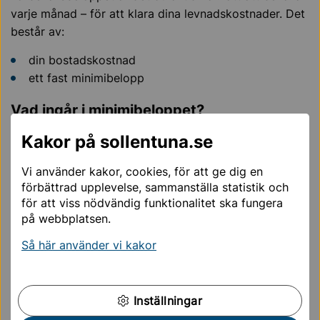
varje månad – för att klara dina levnadskostnader. Det
består av:
din bostadskostnad
ett fast minimibelopp
Vad ingår i minimibeloppet?
Det ska täcka vanliga utgifter som:
Kakor på sollentuna.se
mat, kläder och hygien
Vi använder kakor, cookies, för att ge dig en
telefon, el och resor
förbättrad upplevelse, sammanställa statistik och
hemförsäkring, fritid, läkemedel
för att viss nödvändig funktionalitet ska fungera
möbler, hushållsartiklar, tandvård och sjukvård
på webbplatsen.
Så här använder vi kakor
Minimibelopp 2026
Ensamstående, 65 år och äldre 7 296 kr
Ensamstående, yngre än 65 år 8 026 kr
Inställningar
Sammanboende, 65 år och äldre 5 953 kr/person