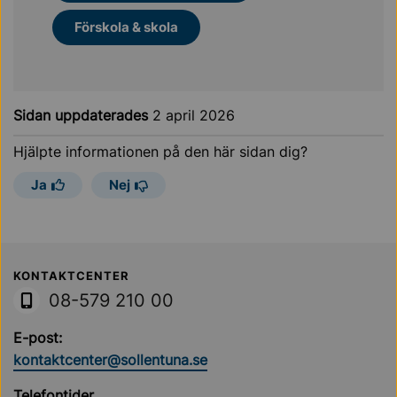
Förskola & skola
Sidan uppdaterades
2 april 2026
Hjälpte informationen på den här sidan dig?
Ja
Nej
Sollentuna Kommun
KONTAKTCENTER
08-579 210 00
E-post:
kontaktcenter@sollentuna.se
Telefontider