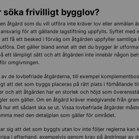
 söka frivilligt bygglov?
n åtgärd som du vill utföra inte kräver lov eller anmälan 
nsvarig för att gällande lagstiftning uppfylls. Syftet med ett
 att få ett besked i förväg om åtgärden uppfyller samtliga 
l utföra. Det gäller bland annat att det du bygger är utforma
å ett lämpligt sätt och att åtgärden inte innebär någon be
för omgivningen.
av de lovbefriade åtgärderna, till exempel komplementbos
igt att det som byggs placeras på rätt plats i förhållande til
r och att åtgärden har en storlek och höjd som överenss
ler som gäller. Om en åtgärd kräver medgivande från grann
å hur ett sådant ska se ut. Vissa lovbefriade åtgärder måst
ämma med den detaljplan som gäller för området.
ar sig att det som byggts utan lov inte följer reglerna ka
gripa i efterhand, exempelvis genom krav på ändringar av 