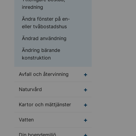
inredning
Ändra fönster på en-
eller tvåbostadshus
Ändrad användning
Ändring bärande
konstruktion
Undermeny för Avfall o
Avfall och återvinning
Undermeny för Naturv
Naturvård
Undermeny för Kartor 
Kartor och mättjänster
Undermeny för Vatten
Vatten
Undermeny för Din bo
Din boendemiljö