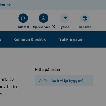
len
Öppnas i nytt fönster
Kontakt
Självservice
Lyssna
Translate
e
Kommun & politik
Trafik & gator
Hitta på sidan
marklov
Varför söka frivilligt bygglov?
är att du
er