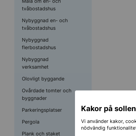
Måla om en- och
tvåbostadshus
Nybyggnad en- och
tvåbostadshus
Nybyggnad
flerbostadshus
Nybyggnad
verksamhet
Olovligt byggande
Ovårdade tomter och
byggnader
Kakor på solle
Parkeringsplatser
Vi använder kakor, cooki
Pergola
nödvändig funktionalite
Plank och staket