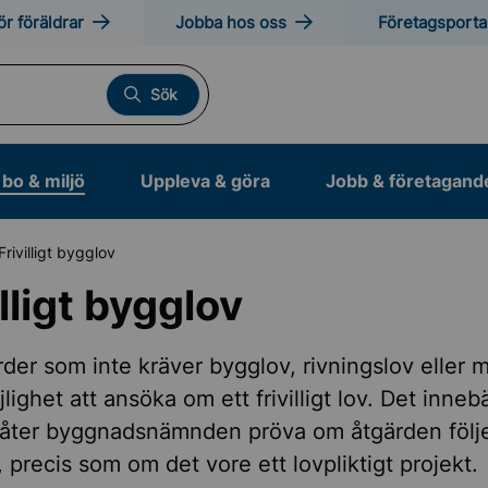
ör föräldrar
Jobba hos oss
Företagsporta
Sök
bo & miljö
Uppleva & göra
Jobb & företagand
Frivilligt bygglov
illigt bygglov
tveckling
rder som inte kräver bygglov, rivningslov eller 
lighet att ansöka om ett frivilligt lov. Det inneb
tt, ändra eller riva
gt låter byggnadsnämnden pröva om åtgärden följ
, precis som om det vore ett lovpliktigt projekt.