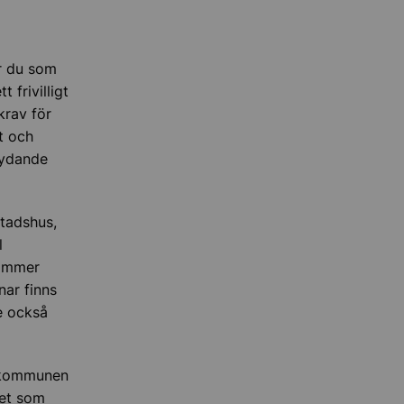
är du som
 frivilligt
krav för
t och
tydande
tadshus,
l
tämmer
ar finns
e också
n kommunen
det som