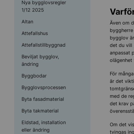
Nya bygglovsregler
Varför
1/12 2025
Altan
Även om de
byggherre a
Attefallshus
bygglov är
Attefallstillbyggnad
det du vil
anpassat p
Beviljat bygglov,
olägenhet 
ändring
För många 
Byggbodar
är det vikt
Bygglovsprocessen
tomtgränse
med de reg
Byta fasadmaterial
det krav p
Byta takmaterial
överensst
Eldstad, installation
Om det vis
eller ändring
tvingas in