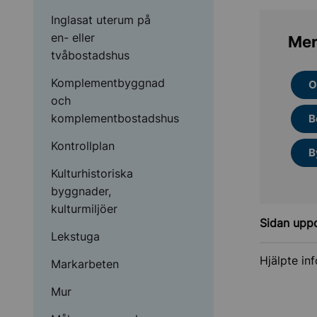
Inglasat uterum på
en- eller
Mer
tvåbostadshus
Komplementbyggnad
O
och
komplementbostadshus
B
Kontrollplan
B
Kulturhistoriska
byggnader,
kulturmiljöer
Sidan upp
Lekstuga
Hjälpte in
Markarbeten
Mur