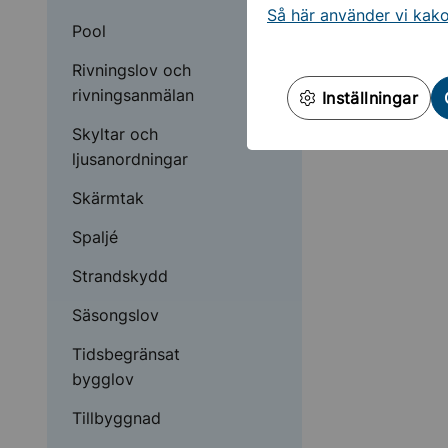
Så här använder vi kak
Pool
Rivningslov och
rivningsanmälan
Inställningar
Skyltar och
ljusanordningar
Skärmtak
Spaljé
Strandskydd
Säsongslov
Tidsbegränsat
bygglov
Tillbyggnad