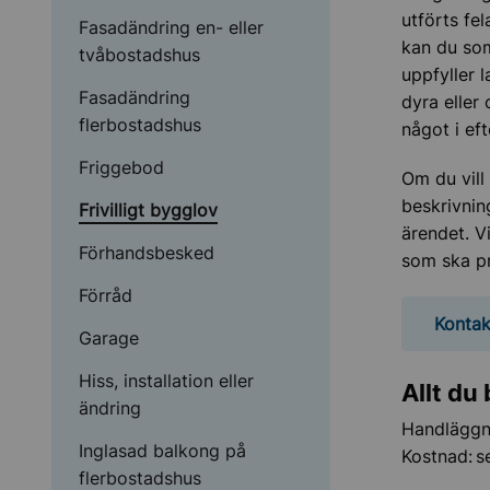
utförts fe
Fasadändring en- eller
kan du so
tvåbostadshus
uppfyller l
Fasadändring
dyra eller 
flerbostadshus
något i ef
Friggebod
Om du vill 
beskrivni
Frivilligt bygglov
ärendet. V
Förhandsbesked
som ska pr
Förråd
Kontak
Garage
Hiss, installation eller
Allt du
ändring
Handläggni
Inglasad balkong på
Kostnad: s
flerbostadshus