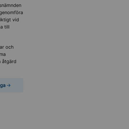
adsnämnden
 genomföra
ktigt vid
 till
gar och
öma
n åtgärd
gga