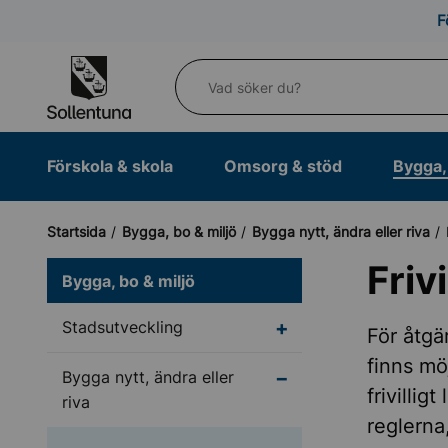
Till navigation
Till innehåll (s)
F
Vad söker du?
Förskola & skola
Omsorg & stöd
Bygga, 
Startsida
Bygga, bo & miljö
Bygga nytt, ändra eller riva
Friv
Bygga, bo & miljö
Undermeny för Stadsu
Stadsutveckling
För åtgä
finns möj
Undermeny för Bygga ny
Bygga nytt, ändra eller
frivilli
riva
reglerna