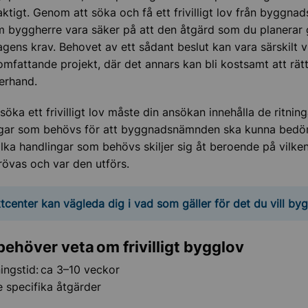
laktigt. Genom att söka och få ett frivilligt lov från byggn
m byggherre vara säker på att den åtgärd som du planerar
agens krav. Behovet av ett sådant beslut kan vara särskilt vi
omfattande projekt, där det annars kan bli kostsamt att rätta
terhand.
söka ett frivilligt lov måste din ansökan innehålla de ritnin
ngar som behövs för att byggnadsnämnden ska kunna bed
ilka handlingar som behövs skiljer sig åt beroende på vilke
övas och var den utförs.
tcenter kan vägleda dig i vad som gäller för det du vill by
 behöver veta om frivilligt bygglov
ngstid: ca 3–10 veckor
e specifika åtgärder