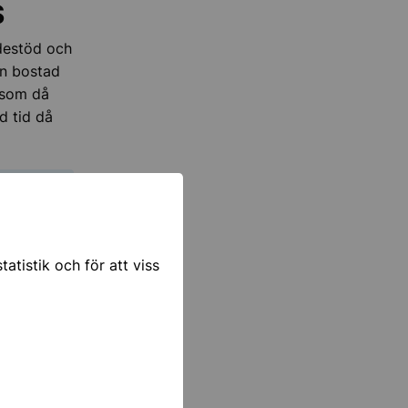
S
ndestöd och
en bostad
 som då
d tid då
atistik och för att viss
adstillägg
el en