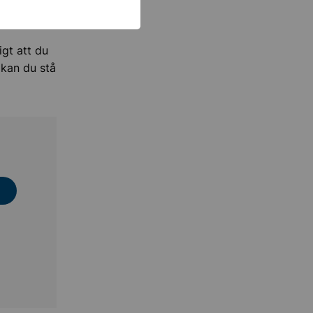
gt att du
 kan du stå