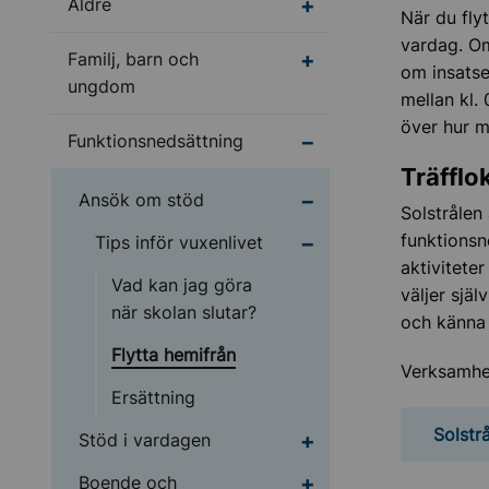
Undermeny för Äldre
Äldre
När du flyt
vardag. Om
Undermeny för Familj
Familj, barn och
om insats
ungdom
mellan kl.
över hur m
Undermeny för Funktio
Funktionsnedsättning
Träfflo
Undermeny för Ansök
Ansök om stöd
Solstrålen
funktionsn
Undermeny för Tips inf
Tips inför vuxenlivet
aktivitete
Vad kan jag göra
väljer själ
när skolan slutar?
och känna 
Flytta hemifrån
Verksamhet
Ersättning
Solstr
Undermeny för Stöd i
Stöd i vardagen
Undermeny för Boende
Boende och