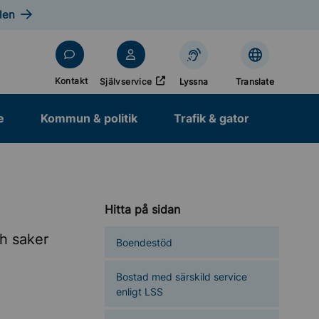
len
Öppnas i nytt fönster
Kontakt
Självservice
Lyssna
Translate
e
Kommun & politik
Trafik & gator
Hitta på sidan
ch saker
Boendestöd
Bostad med särskild service
enligt LSS