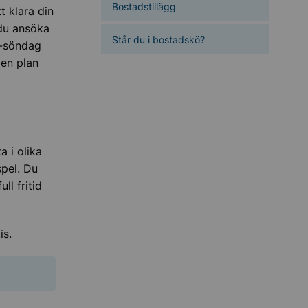
Bostadstillägg
t klara din
 du ansöka
Står du i bostadskö?
g-söndag
 en plan
 i olika
spel. Du
ll fritid
is.