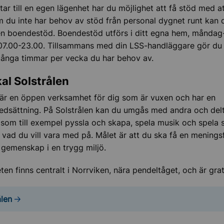
tar till en egen lägenhet har du möjlighet att få stöd med at
 du inte har behov av stöd från personal dygnet runt kan
, barn och ungdom
en boendestöd. Boendestöd utförs i ditt egna hem, månda
 07.00-23.00. Tillsammans med din LSS-handläggare gör du
ånga timmar per vecka du har behov av.
nsnedsättning
kal Solstrålen
 om stöd
 är en öppen verksamhet för dig som är vuxen och har en
edsättning. På Solstrålen kan du umgås med andra och delta
ör vuxenlivet
r som till exempel pyssla och skapa, spela musik och spela 
v vad du vill vara med på. Målet är att du ska få en meningsfu
gemenskap i en trygg miljö.
en finns centralt i Norrviken, nära pendeltåget, och är grat
ålen
 vardagen
 och korttidsstöd