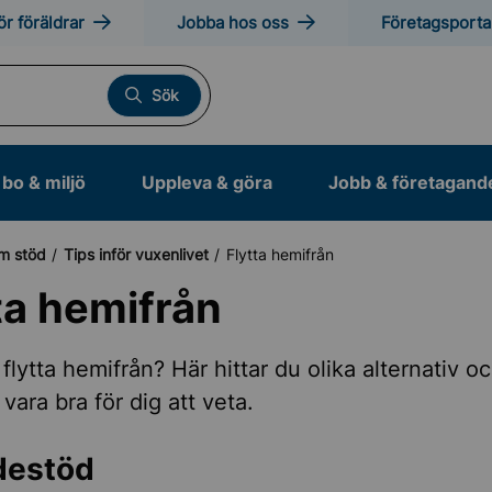
ör föräldrar
Jobba hos oss
Företagsporta
Sök
bo & miljö
Uppleva & göra
Jobb & företagand
m stöd
Tips inför vuxenlivet
Flytta hemifrån
ta hemifrån
 flytta hemifrån? Här hittar du olika alternativ o
vara bra för dig att veta.
ig vigsel
destöd