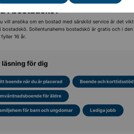
du i bostadskö?
ation och mottagande
 vill ansöka om en bostad med särskild service är det vikti
g i bostadskö. Sollentunahems bostadskö är gratis och i den
uk och beroende
 fyller 16 år.
 funktionsnedsättning
 läsning för dig
ch parkeringstillstånd
itt boende när du är placerad
Boende och korttidsstöd
d hot, våld och extremism
mvårdnadsboende för äldre
amiljehem för barn och ungdomar
Lediga jobb