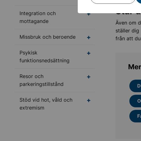
Står 
Undermeny för Integr
Integration och
mottagande
Även om du
ställer di
Undermeny för Missbr
Missbruk och beroende
från att du
Undermeny för Psykisk
Psykisk
funktionsnedsättning
Mer
Undermeny för Resor o
Resor och
parkeringstillstånd
D
Undermeny för Stöd vi
Stöd vid hot, våld och
O
extremism
F