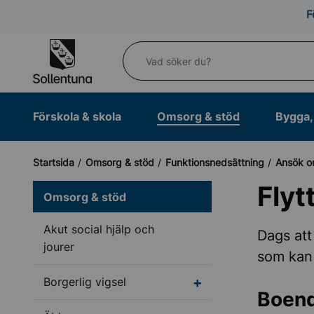
Till navigation
Till innehåll (s)
F
Vad söker du?
Förskola & skola
Omsorg & stöd
Bygga, 
Startsida
Omsorg & stöd
Funktionsnedsättning
Ansök o
Flyt
Omsorg & stöd
Akut social hjälp och
Dags att
jourer
som kan 
Undermeny för Borgerl
Borgerlig vigsel
Boen