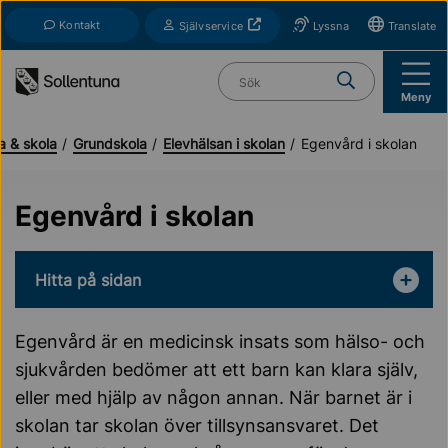
Till navigation
Till innehåll (s)
Kontakt
Öppnas i nytt fönster
Självservice
Lyssna
Translate
Vad söker du?
Meny
a & skola
Grundskola
Elevhälsan i skolan
Egenvård i skolan
Egenvård i skolan
Hitta på sidan
Egenvård är en medicinsk insats som hälso- och
sjukvården bedömer att ett barn kan klara själv,
eller med hjälp av någon annan. När barnet är i
skolan tar skolan över tillsynsansvaret. Det