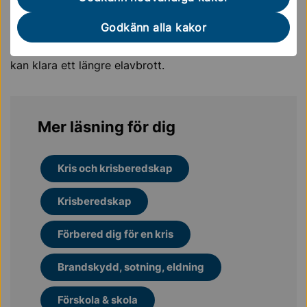
kontinuitetsplanering
andra åtgärder vid elavbrott
Godkänn alla kakor
Du behöver därför själv planera för hur din verksamhet
kan klara ett längre elavbrott.
Mer läsning för dig
Kris och krisberedskap
Krisberedskap
Förbered dig för en kris
Brandskydd, sotning, eldning
Förskola & skola