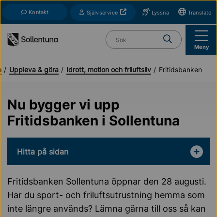
Till navigation
Till innehåll (s)
Kontakt
Öppnas i nytt fönster
Självservice
Lyssna
Translate
Vad söker du?
Meny
a
Uppleva & göra
Idrott, motion och friluftsliv
Fritidsbanken
Nu bygger vi upp
Fritidsbanken i Sollentuna
Hitta på sidan
Fritidsbanken Sollentuna öppnar den 28 augusti.
Har du sport- och friluftsutrustning hemma som
inte längre används? Lämna gärna till oss så kan