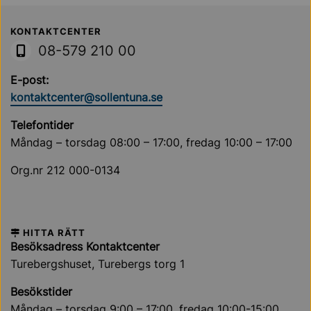
Sollentuna Kommun
KONTAKTCENTER
08-579 210 00
E-post:
kontaktcenter@sollentuna.se
Telefontider
Måndag – torsdag 08:00 – 17:00, fredag 10:00 – 17:00
Org.nr 212 000-0134
HITTA RÄTT
Besöksadress Kontaktcenter
Turebergshuset, Turebergs torg 1
Besökstider
Måndag – torsdag 9:00 – 17:00, fredag 10:00-15:00