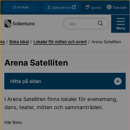
Till navigation
Till innehåll (s)
Kontakt
Öppnas i nytt fönster
Självservice
Lyssna
Translate
Vad söker du?
Meny
öra
Boka lokal
Lokaler för möten och event
Arena Satelliten
Arena Satelliten
Hitta på sidan
I Arena Satelliten finns lokaler för evenemang,
dans, teater, möten och sammanträden.
Här finns: