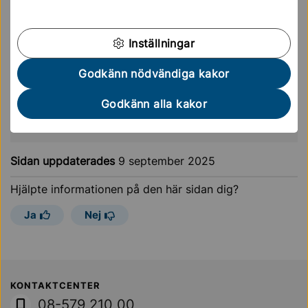
Arena Satelliten
Inställningar
Fritid och aktiviteter
Godkänn nödvändiga kakor
Förskola & skola
Godkänn alla kakor
Sidan uppdaterades
9 september 2025
Hjälpte informationen på den här sidan dig?
Ja
Nej
Sollentuna Kommun
KONTAKTCENTER
08-579 210 00