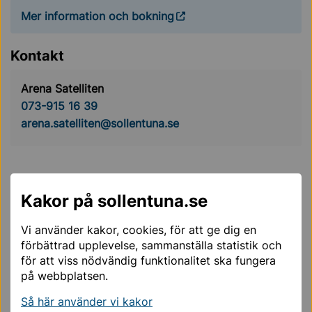
Mer information och bokning
Kontakt
Arena Satelliten
073-915 16 39
arena.satelliten@sollentuna.se
Kakor på sollentuna.se
Mer läsning för dig
Vi använder kakor, cookies, för att ge dig en
förbättrad upplevelse, sammanställa statistik och
för att viss nödvändig funktionalitet ska fungera
Arena Satelliten B
på webbplatsen.
Så här använder vi kakor
Arena Satelliten A