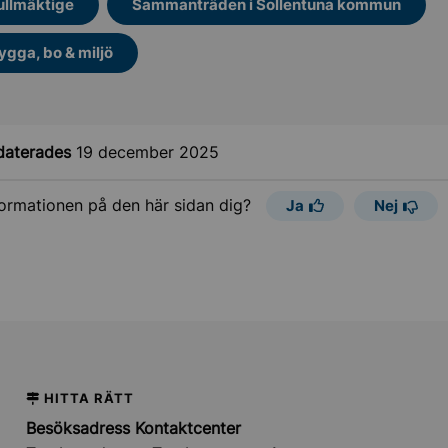
ullmäktige
Sammanträden i Sollentuna kommun
ygga, bo & miljö
daterades
19 december 2025
formationen på den här sidan dig?
Ja
Nej
HITTA RÄTT
Besöksadress Kontaktcenter