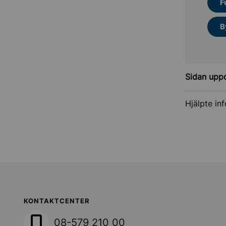
F
B
Sidan upp
Hjälpte in
Sollentuna Kommun
KONTAKTCENTER
08-579 210 00