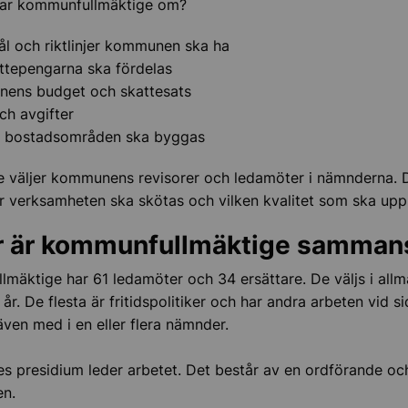
tar kommunfullmäktige om?
ål och riktlinjer kommunen ska ha
ttepengarna ska fördelas
ens budget och skattesats
ch avgifter
 bostadsområden ska byggas
nstyrelsen
e väljer kommunens revisorer och ledamöter i nämnderna. D
r verksamheten ska skötas och vilken kvalitet som ska up
er
r är kommunfullmäktige samman
ningskontor
mäktige har 61 ledamöter och 34 ersättare. De väljs i allm
 år. De flesta är fritidspolitiker och har andra arbeten vid si
ven med i en eller flera nämnder.
es presidium leder arbetet. Det består av en ordförande oc
en.