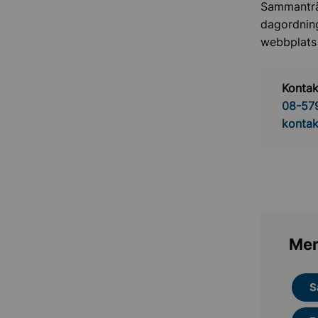
Sammanträd
dagordnin
webbplats 
Kontak
08-57
kontak
Mer
S