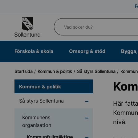
Till navigation
Till innehåll (s)
F
Vad söker du?
Förskola & skola
Omsorg & stöd
Bygga, 
Startsida
Kommun & politik
Så styrs Sollentuna
Kommune
Kom
Kommun & politik
Undermeny för Så styr
Så styrs Sollentuna
Här fatt
Kommunf
Undermeny för Kommun
Kommunens
nivå.
organisation
Undermeny för Kommun
Kommunfullmäktige