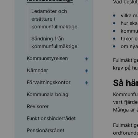
Vad beslu
Ledamöter och
vilka m
ersättare i
hur ska
kommunfullmäktige
kommun
Sändning från
taxor o
kommunfullmäktige
om nya
Undermeny för Kommu
Kommunstyrelsen
Fullmäktig
krav på hu
Undermeny för Nämnd
Nämnder
Så hä
Undermeny för Förvalt
Förvaltningskontor
Kommunala bolag
Kommunfull
vart fjärde
Revisorer
Många är ä
Funktionshinderrådet
Fullmäktig
Pensionärsrådet
ordförand