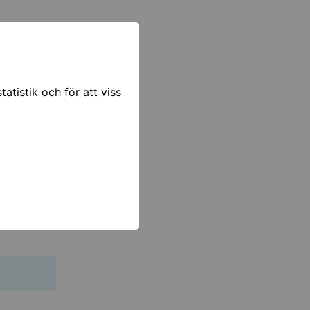
om när
atistik och för att viss
ktiges