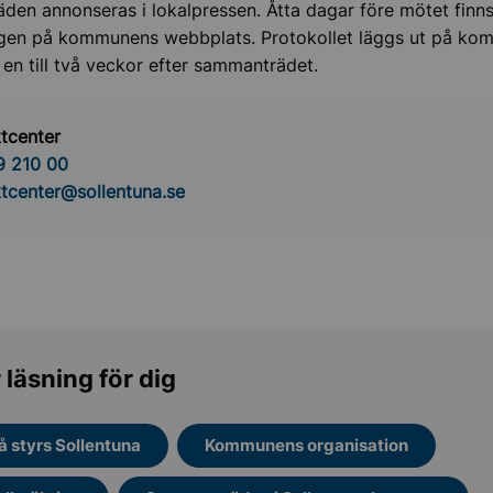
en annonseras i lokalpressen. Åtta dagar före mötet finn
gen på kommunens webbplats. Protokollet läggs ut på k
en till två veckor efter sammanträdet.
tcenter
9 210 00
tcenter@sollentuna.se
 läsning för dig
å styrs Sollentuna
Kommunens organisation