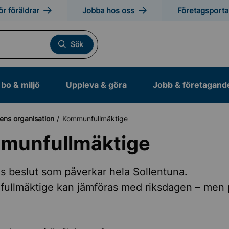
ör föräldrar
Jobba hos oss
Företagsporta
Sök
bo & miljö
Uppleva & göra
Jobb & företagand
ns organisation
Kommunfullmäktige
munfullmäktige
s Sollentuna
as beslut som påverkar hela Sollentuna.
ullmäktige kan jämföras med riksdagen – men p
ens organisation
fullmäktige