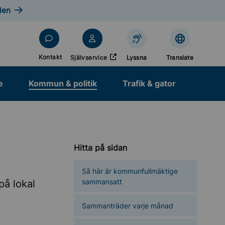
len
Öppnas i nytt fönster
Kontakt
Självservice
Lyssna
Translate
e
Kommun & politik
Trafik & gator
Hitta på sidan
Så här är kommunfullmäktige
sammansatt
å lokal
Sammanträder varje månad