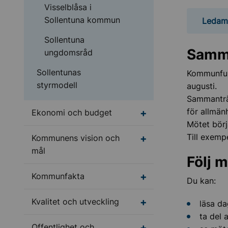
Visselblåsa i
Sollentuna kommun
Ledamö
Sollentuna
Samma
ungdomsråd
Sollentunas
Kommunfull
styrmodell
augusti.
Sammanträd
för allmän
Undermeny för Ekono
Ekonomi och budget
Mötet börja
Till exemp
Undermeny för Kommun
Kommunens vision och
mål
Följ 
Undermeny för Kommu
Kommunfakta
Du kan:
Undermeny för Kvalite
Kvalitet och utveckling
läsa d
ta del 
Undermeny för Offentl
Offentlighet och