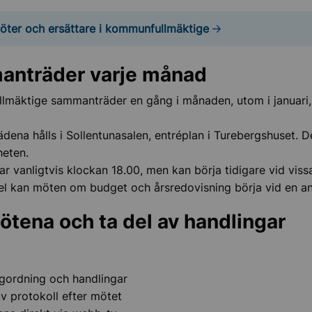
ter och ersättare i kommunfullmäktige
nträder varje månad
mäktige sammanträder en gång i månaden, utom i januari, 
ena hålls i Sollentunasalen, entréplan i Turebergshuset. 
heten.
mi och budget
r vanligtvis klockan 18.00, men kan börja tidigare vid vissa t
el kan möten om budget och årsredovisning börja vid en an
ens vision och mål
mötena och ta del av handlingar
nfakta
t och utveckling
agordning och handlingar
av protokoll efter mötet
ighet och sekretess