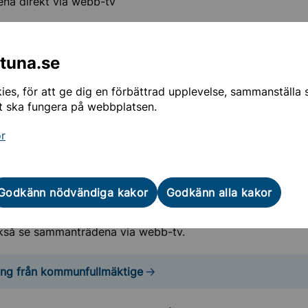
na direkt via webb-tv
m sammanträden i Sollentuna kommun hittar du uppgifter 
ch information
anträden ska hållas.
ntuna.se
 och demokrati
nträden i Sollentuna kommun
es, för att ge dig en förbättrad upplevelse, sammanställa st
t ska fungera på webbplatsen.
et och krisberedskap
dagordningar, handlingar och protokoll från kommunfullmä
or
ningar och handlingar
Godkänn nödvändiga kakor
Godkänn alla kakor
kså se sammanträdena via webb-tv.
ng från kommunfullmäktige