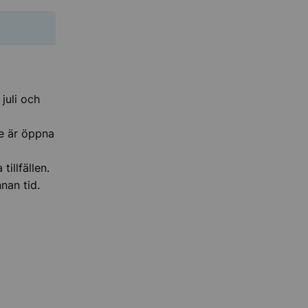
juli och
De är öppna
illfällen.
nan tid.