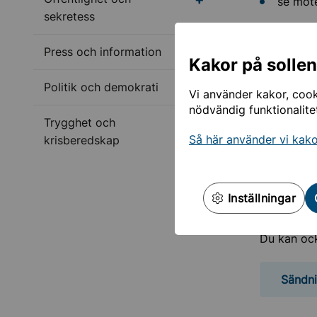
se möte
sekretess
På sidan o
Undermeny för Press o
olika samm
Press och information
Kakor på solle
Undermeny för Politik
Politik och demokrati
Samma
Vi använder kakor, cooki
nödvändig funktionalite
Undermeny för Tryggh
Trygghet och
Du kan se 
Så här använder vi kak
krisberedskap
möten.
Dagord
Inställningar
Du kan oc
Sändni