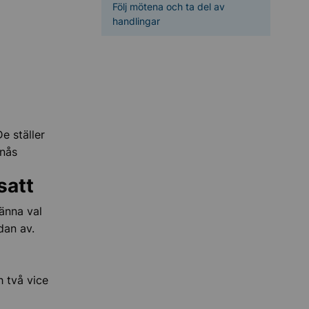
Följ mötena och ta del av
handlingar
e ställer
pnås
satt
änna val
dan av.
h två vice