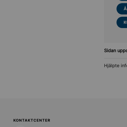
Å
K
Sidan upp
Hjälpte in
Sollentuna Kommun
KONTAKTCENTER