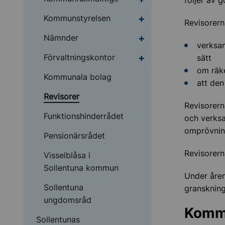
följer av 
Undermeny för Kommu
Kommunstyrelsen
Revisorer
Undermeny för Nämnd
Nämnder
verksam
Undermeny för Förvalt
Förvaltningskontor
sätt
om räk
Kommunala bolag
att den
Revisorer
Revisorern
Funktionshinderrådet
och verksa
omprövning
Pensionärsrådet
Revisorern
Visselblåsa i
Sollentuna kommun
Under åren
Sollentuna
gransknin
ungdomsråd
Komm
Sollentunas