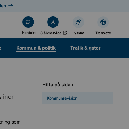
len
Öppnas i nytt fönster
Kontakt
Självservice
Lyssna
Translate
e
Kommun & politik
Trafik & gator
Hitta på sidan
s inom
Kommunrevision
tning som