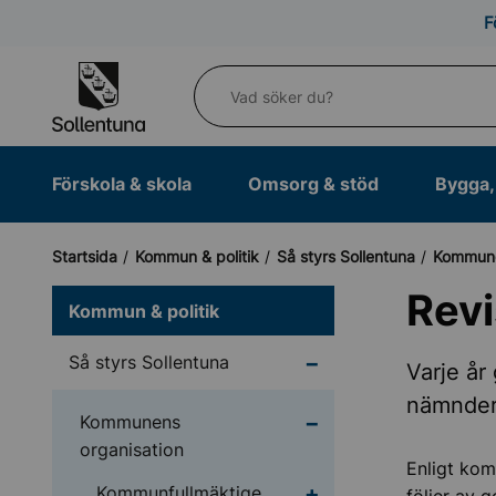
Till navigation
Till innehåll (s)
F
Vad söker du?
Förskola & skola
Omsorg & stöd
Bygga, 
Startsida
Kommun & politik
Så styrs Sollentuna
Kommune
Revi
Kommun & politik
Undermeny för Så styr
Så styrs Sollentuna
Varje år
nämnder
Undermeny för Kommun
Kommunens
organisation
Enligt kom
Undermeny för Kommun
Kommunfullmäktige