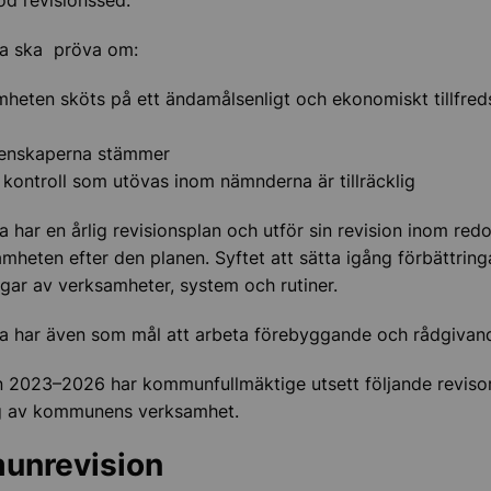
god revisionssed.
nstyrelsen
na ska pröva om:
er
heten sköts på ett ändamålsenligt och ekonomiskt tillfred
ningskontor
enskaperna stämmer
 kontroll som utövas inom nämnderna är tillräcklig
a har en årlig revisionsplan och utför sin revision inom red
mheten efter den planen. Syftet att sätta igång förbättring
ar av verksamheter, system och rutiner.
a har även som mål att arbeta förebyggande och rådgivan
 2023–2026 har kommunfullmäktige utsett följande revisor
g av kommunens verksamhet.
unrevision