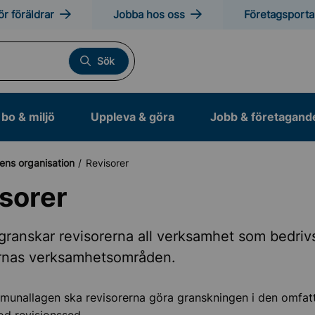
ör föräldrar
Jobba hos oss
Företagsporta
Sök
bo & miljö
Uppleva & göra
Jobb & företagand
ns organisation
Revisorer
sorer
s Sollentuna
 granskar revisorerna all verksamhet som bedriv
nas verksamhetsområden.
ens organisation
munallagen ska revisorerna göra granskningen i den omfat
fullmäktige