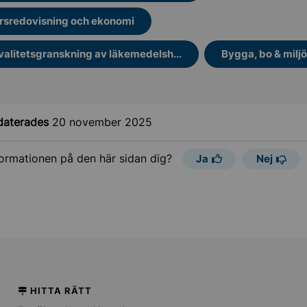
rsredovisning och ekonomi
valitetsgranskning av läkemedelsh...
Bygga, bo & miljö
daterades
20 november 2025
formationen på den här sidan dig?
Ja
Nej
HITTA RÄTT