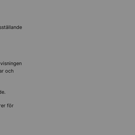
sställande
ovisningen
ar och
de.
er för