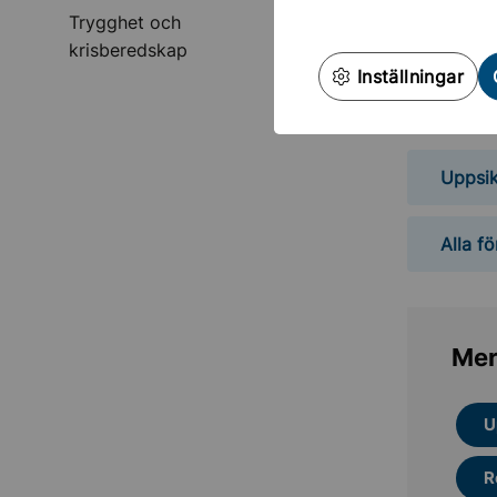
Undermeny för Tryggh
Trygghet och
krisberedskap
7
Ros
Inställningar
ros
Uppsik
Alla f
Mer
U
R