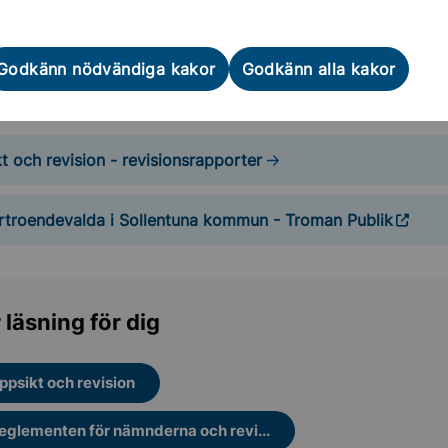
et och krisberedskap
ie Karlsson (MP)
Revisor
Godkänn nödvändiga kakor
Godkänn alla kakor
ie.karlsson@sollentuna.se
t och revision - revisionsrapporter
örtroendevalda i Sollentuna kommun - Troman Publik
 läsning för dig
ppsikt och revision
eglementen för nämnderna och revi...