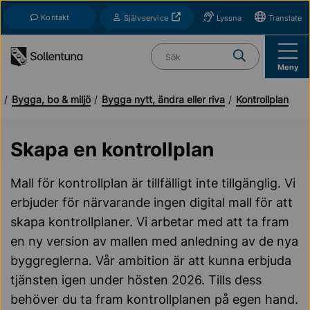
Till navigation
Till innehåll (s)
Kontakt
Öppnas i nytt fönster
Självservice
Lyssna
Translate
Vad söker du?
Meny
a
Bygga, bo & miljö
Bygga nytt, ändra eller riva
Kontrollplan
Skapa en kontrollplan
Mall för kontrollplan är tillfälligt inte tillgänglig. Vi
erbjuder för närvarande ingen digital mall för att
skapa kontrollplaner. Vi arbetar med att ta fram
en ny version av mallen med anledning av de nya
byggreglerna. Vår ambition är att kunna erbjuda
tjänsten igen under hösten 2026. Tills dess
behöver du ta fram kontrollplanen på egen hand.