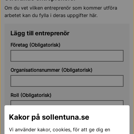
Om du vet vilken entreprenör som kommer utföra
arbetet kan du fylla i deras uppgifter här.
Lägg till entreprenör
Företag (Obligatorisk)
Organisationsnummer (Obligatorisk)
Roll (Obligatorisk)
Kakor på sollentuna.se
Namn på arbetsledare (Obligatorisk)
Vi använder kakor, cookies, för att ge dig en