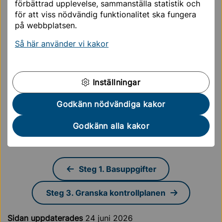
förbättrad upplevelse, sammanställa statistik och
för att viss nödvändig funktionalitet ska fungera
Telefonnummer (Obligatorisk)
på webbplatsen.
Så här använder vi kakor
Lägg till entreprenör
Inställningar
Kontrollpunkter
Godkänn nödvändiga kakor
Kontrollpunkter
Godkänn alla kakor
Vänligen välj en kontrollplan i steg 1
Steg 1. Basuppgifter
Steg 3. Granska kontrollplanen
Sidan uppdaterades
24 juni 2026