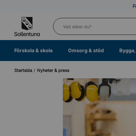
Till navigation
Till innehåll (s)
F
Vad söker du?
Förskola & skola
Omsorg & stöd
Bygga, 
Startsida
Nyheter & press