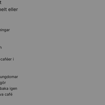
t
lt eller
ningar
h
caféer i
r ungdomar
 gör
lbaka igen
va café