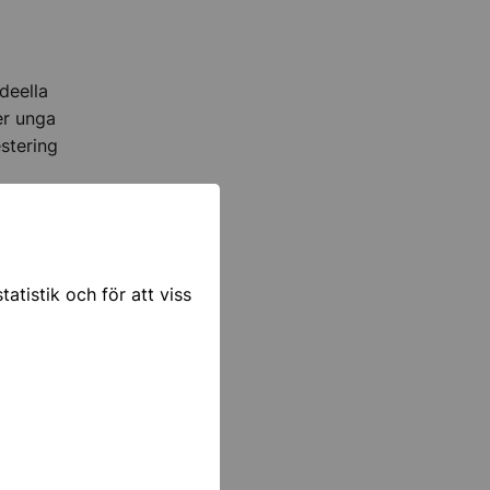
deella
ler unga
stering
atistik och för att viss
rjobbare.
Mitt
ö. I
ch
lskap vid
 kaffe,