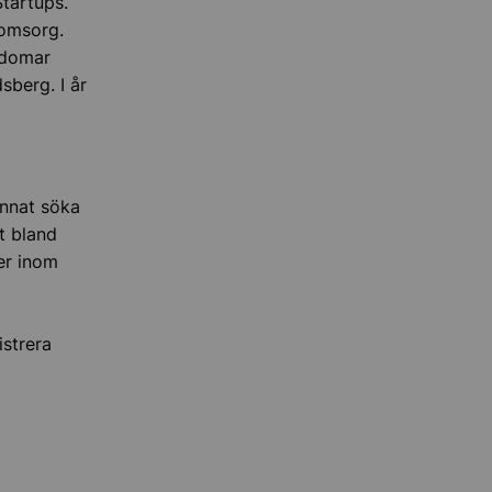
tartups.
eomsorg.
gdomar
sberg. I år
:
nnat söka
t bland
er inom
istrera