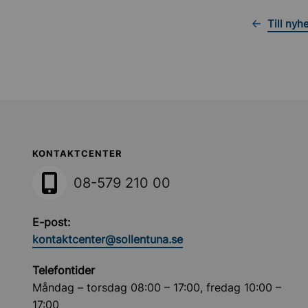
Till nyh
Sollentuna Kommun
KONTAKTCENTER
08-579 210 00
E-post:
kontaktcenter@sollentuna.se
Telefontider
Måndag – torsdag 08:00 – 17:00, fredag 10:00 –
17:00