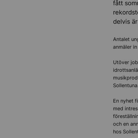
fått som
rekordst
delvis ä
Antalet un
anmäler in 
Utöver jo
idrottsanl
musikprodu
Sollentuna
En nyhet f
med intre
föreställn
och en ann
hos Sollen