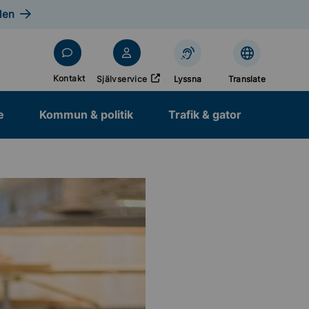
len
Öppnas i nytt fönster
Kontakt
Självservice
Lyssna
Translate
e
Kommun & politik
Trafik & gator