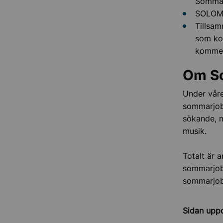
Sommar
SOLOM 
Tillsa
som kom
kommer 
Om So
Under vår
sommarjob
sökande, 
musik.
Totalt är 
sommarjobba
sommarjobb
Sidan upp