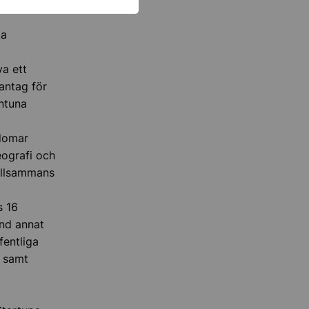
ka
a ett
antag för
ntuna
gdomar
ografi och
illsammans
s 16
nd annat
fentliga
i samt