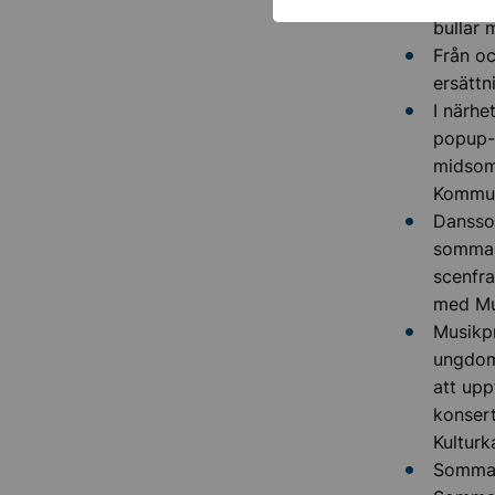
bullar 
Från o
ersätt
I närhe
popup-
midsom
Kommun
Danssom
sommar
scenfra
med Mu
Musikpr
ungdom
att upp
konsert
Kulturk
Sommarl