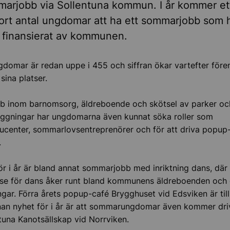
marjobb via Sollentuna kommun. I år kommer et
ort antal ungdomar att ha ett sommarjobb som he
r finansierat av kommunen.
gdomar är redan uppe i 455 och siffran ökar vartefter före
sina platser.
bb inom barnomsorg, äldreboende och skötsel av parker oc
äggningar har ungdomarna även kunnat söka roller som
center, sommarlovsentreprenörer och för att driva popup-
.
ör i år är bland annat sommarjobb med inriktning dans, dä
sse för dans åker runt bland kommunens äldreboenden och
ingar. Förra årets popup-café Brygghuset vid Edsviken är til
an nyhet för i år är att sommarungdomar även kommer dri
tuna Kanotsällskap vid Norrviken.