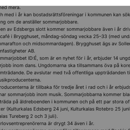
med mera.
ch med i år kan bostadsrättsföreningar i kommunen kan sö
ning om de anställer sommarjobbare.
ten av Edsbergs slott kommer sommarjobbare även i år driv
café i Brygghuset, måndag-söndag vecka 25–33 (med und
marafton och midsommardagen). Brygghuset ägs av Solle
fastigheter AB.
marjobbet ID:É, som är en nyhet för i år, erbjuder 14 un
jobb inom dans. Ungdomarna ska tillsammans öva på kore
mträdande. De avslutar med två offentliga uppträdanden t
sikproducenterna.
oducenterna är tillbaka för tredje året i rad och i år erbjud
ar sommarjobb inom musik. Sommarjobbarna kommer bla
träda på äldreboenden i kommunen och på ett par stora of
er (Kulturkalas Edsberg 24 juni, Kulturkalas Rotebro 25 jun
alas Tureberg 2 och 3 juli).
ovsentreprenörerna är drygt 34 även i år.