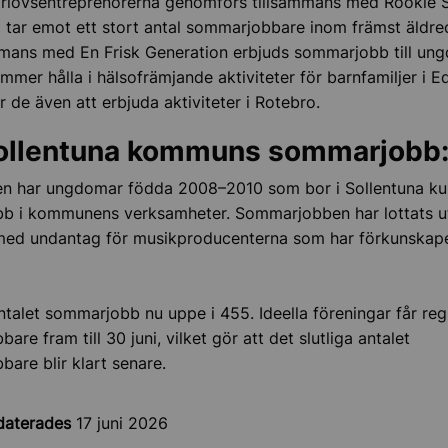
lovsentreprenörerna genomförs tillsammans med Rookie S
tar emot ett stort antal sommarjobbare inom främst äldr
mmans med En Frisk Generation erbjuds sommarjobb till un
mer hålla i hälsofrämjande aktiviteter för barnfamiljer i Ed
de även att erbjuda aktiviteter i Rotebro.
llentuna kommuns sommarjobb
en har ungdomar födda 2008–2010 som bor i Sollentuna ku
b i kommunens verksamheter. Sommarjobben har lottats u
med undantag för musikproducenterna som har förkunskap
antalet sommarjobb nu uppe i 455. Ideella föreningar får reg
re fram till 30 juni, vilket gör att det slutliga antalet
are blir klart senare.
daterades
17 juni 2026