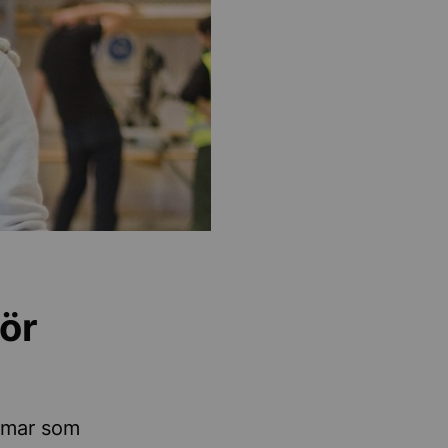
ör
omar som