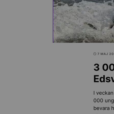
7 MAJ 2
3 00
Eds
I veckan
000 unga
bevara h