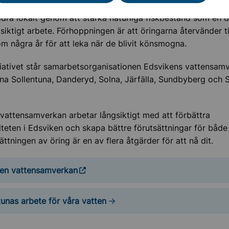
 av havsöring är ingen snabb lösning på Östersjöns miljöpr
dra lokalt genom att stärka naturliga fiskbestånd som en d
gsiktigt arbete. Förhoppningen är att öringarna återvänder ti
m några år för att leka när de blivit könsmogna.
iativet står samarbetsorganisationen Edsvikens vattensamv
a Sollentuna, Danderyd, Solna, Järfälla, Sundbyberg och 
vattensamverkan arbetar långsiktigt med att förbättra
iteten i Edsviken och skapa bättre förutsättningar för både
sättningen av öring är en av flera åtgärder för att nå dit.
en vattensamverkan
tunas arbete för våra vatten