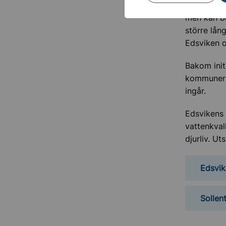
Utsättning
men kan bi
större lån
Edsviken o
Bakom init
kommunern
ingår.
Edsvikens 
vattenkval
djurliv. Ut
Edsvik
Sollen