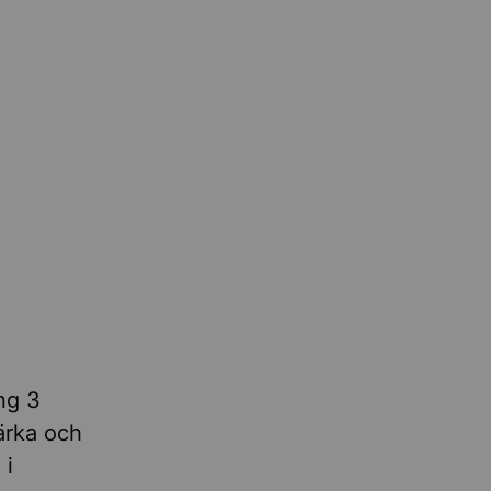
ng 3
tärka och
 i