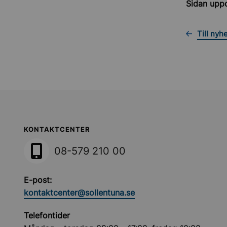
Sidan upp
Till nyh
Sollentuna Kommun
KONTAKTCENTER
08-579 210 00
E-post:
kontaktcenter@sollentuna.se
Telefontider