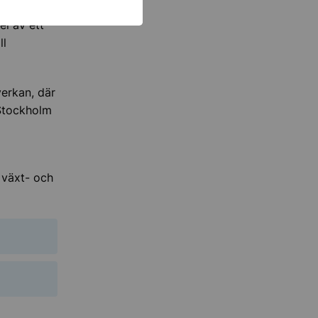
oblem,
el av ett
ll
erkan, där
Stockholm
 växt- och