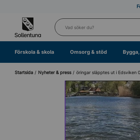
Till navigation
Till innehåll (s)
F
Vad söker du?
Förskola & skola
Omsorg & stöd
Bygga, 
Startsida
Nyheter & press