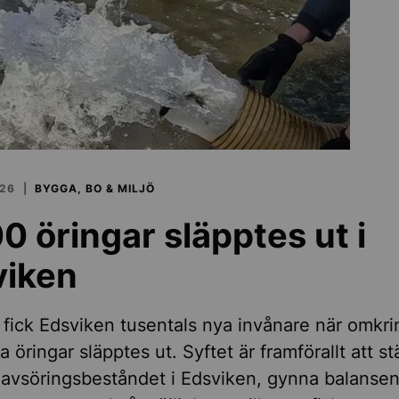
026
BYGGA, BO & MILJÖ
0 öringar släpptes ut i
viken
 fick Edsviken tusentals nya invånare när omkri
 öringar släpptes ut. Syftet är framförallt att s
avsöringsbeståndet i Edsviken, gynna balansen