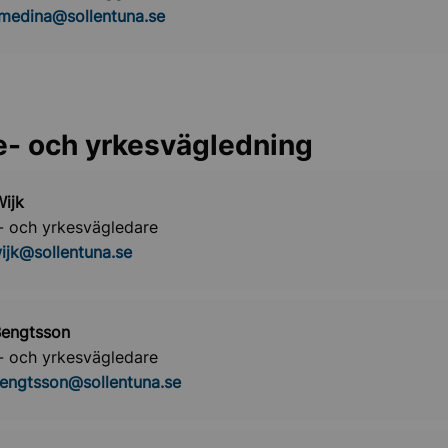
.medina@sollentuna.se
e- och yrkesvägledning
ijk
- och yrkesvägledare
ijk@sollentuna.se
Bengtsson
- och yrkesvägledare
bengtsson@sollentuna.se