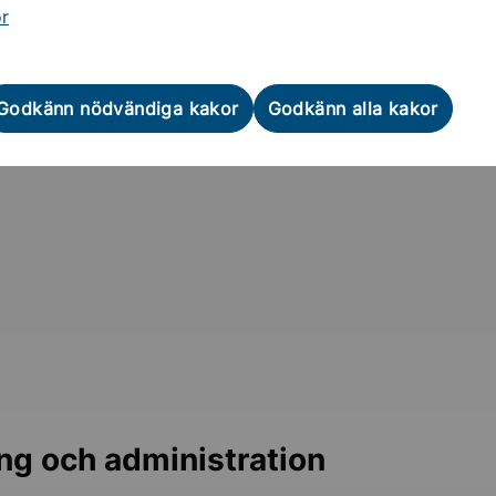
skapsparken@sollentuna.se
or
Godkänn nödvändiga kakor
Godkänn alla kakor
ng och administration