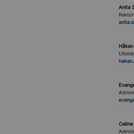
Anita 
Rektor
anita.
Håkan 
Utbild
hakan.
Evang
Admini
evange
Celine
Admini