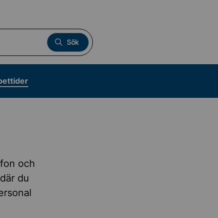
Sök
pettider
efon och
 där du
personal