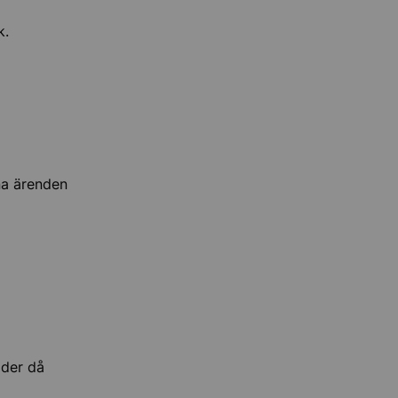
k.
ina ärenden
ider då