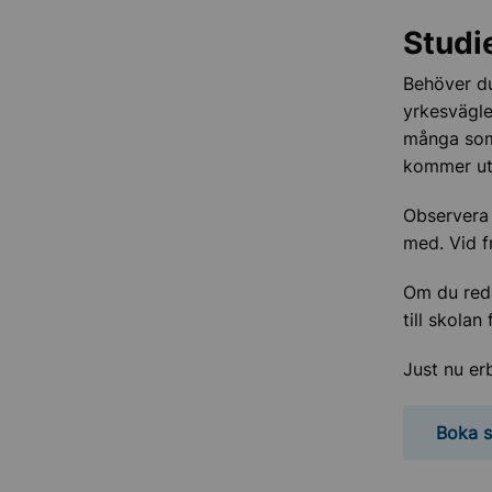
Studi
Behöver du
yrkesvägle
många som 
kommer ut
Observera a
med. Vid f
Om du reda
till skolan
Just nu erb
Boka s