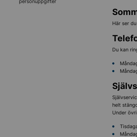
personuppgifter
Somma
Här ser du
Telef
Du kan rin
Måndag 
Måndag 
Själv
Självservi
helt stäng
Under övri
Tisdaga
Måndag