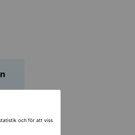
en
atistik och för att viss