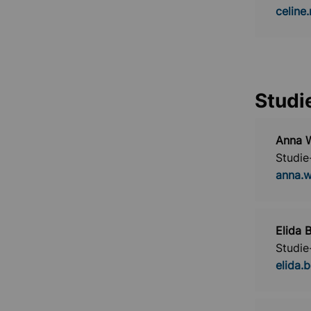
celine
Studi
Anna W
Studie
anna.w
Elida 
Studie
elida.