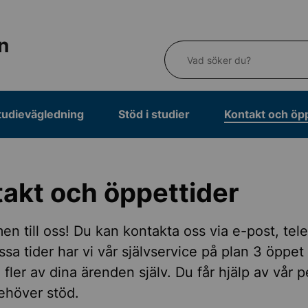
n
Vad söker du?
tudievägledning
Stöd i studier
Kontakt och öp
akt och öppettider
ordnare
n till oss! Du kan kontakta oss via e-post, tel
issa tider har vi vår självservice på plan 3 öppet
 fler av dina ärenden själv. Du får hjälp av vår 
ehöver stöd.