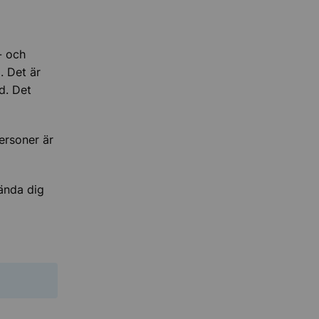
- och
. Det är
d. Det
personer är
ända dig