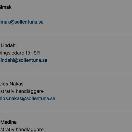
Simak
simak@sollentuna.se
Lindahl
ningsledare för SFI
lindahl@sollentuna.se
elos Nakas
strativ handläggare
los.nakas@sollentuna.se
 Medina
strativ handläggare