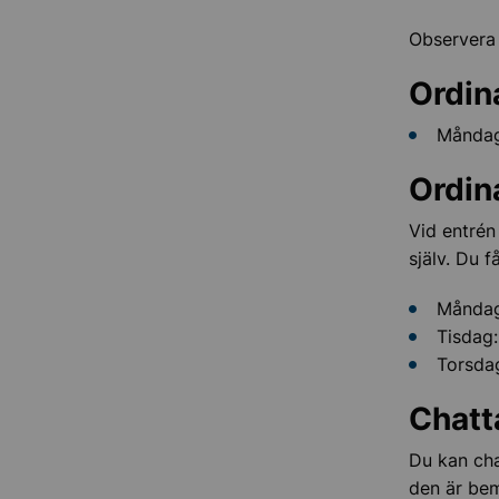
Observera 
Ordin
Måndag,
Ordin
Vid entrén
själv. Du 
Måndag
Tisdag:
Torsdag
Chatt
Du kan cha
den är be