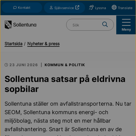
Till navigation
Till innehåll (s)
Kontakt
Öppnas i nytt fönster
Självservice
Lyssna
Translate
Vad söker du?
Meny
Startsida
Nyheter & press
23 JUNI 2026
KOMMUN & POLITIK
Sollentuna satsar på eldrivna
sopbilar
Sollentuna ställer om avfallstransporterna. Nu tar
SEOM, Sollentuna kommuns energi- och
miljöbolag, nästa steg mot en mer hållbar
avfallshantering. Snart är Sollentuna en av de