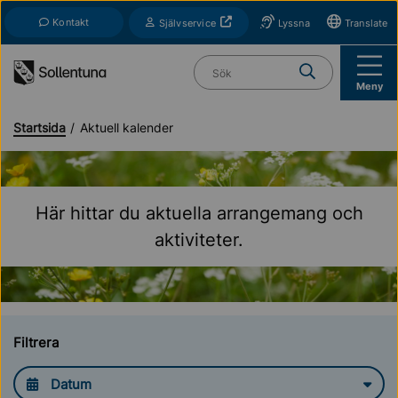
Till navigation
Till innehåll (s)
Kontakt
Öppnas i nytt fönster
Självservice
Lyssna
Translate
Vad söker du?
Meny
Startsida
Aktuell kalender
Här hittar du aktuella arrangemang och
aktiviteter.
Filtrera
Datum