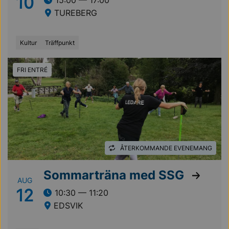
10
15:00 — 17:00
TUREBERG
Kultur
Träffpunkt
FRI ENTRÉ
ÅTERKOMMANDE EVENEMANG
Sommarträna med SSG
AUG
12
10:30 — 11:20
EDSVIK