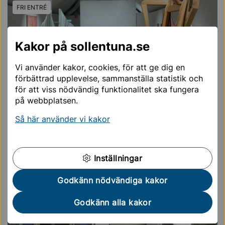
FRI ENTRÉ
Kakor på sollentuna.se
Vi använder kakor, cookies, för att ge dig en
förbättrad upplevelse, sammanställa statistik och
ÅTERKOMMANDE EVENEMANG
för att viss nödvändig funktionalitet ska fungera
på webbplatsen.
Introduktionsvisning till
Så här använder vi kakor
sommarens utställning
AUG
09
13:00 — 13:30
EDSVIK
Inställningar
Godkänn nödvändiga kakor
Kultur
Utställning
Visning
Godkänn alla kakor
FRI ENTRÉ