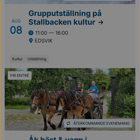
Grupputställning på
Stallbacken kultur
AUG
08
11:00 — 16:00
EDSVIK
Kultur
Utställning
FRI ENTRÉ
ÅTERKOMMANDE EVENEMANG
Åk häst & vagn i