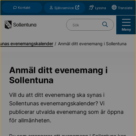
Till navigation
Till innehåll (s)
Kontakt
Öppnas i nytt fönster
Självservice
Lyssna
Translate
Vad söker du?
Meny
ntunas evenemangskalender
Anmäl ditt evenemang i Sollentuna
Anmäl ditt evenemang i
Sollentuna
Vill du att ditt evenemang ska synas i
Sollentunas evenemangskalender? Vi
publicerar utvalda evenemang som är öppna
för allmänheten.