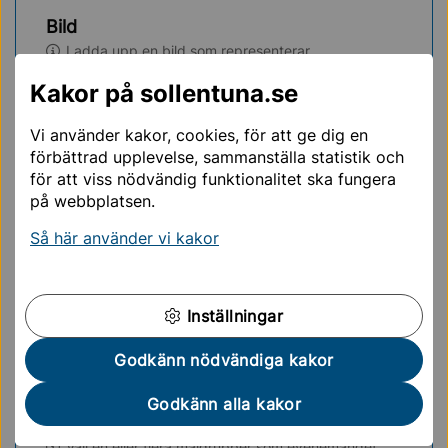
Bild
Ladda upp en bild som representerar
evenemanget. Bilden ska vara i
liggande format.
Format: jpg eller png. Läs instruktionerna noggrant
Kakor på sollentuna.se
så att bilden följer GDPR. Om du inte har en bild
lägger vi till en genrebild.
Vi använder kakor, cookies, för att ge dig en
förbättrad upplevelse, sammanställa statistik och
för att viss nödvändig funktionalitet ska fungera
Kostnad (obligatorisk)
på webbplatsen.
Välj om evenemanget är gratis eller har biljett-
Så här använder vi kakor
eller entréavgift.
Fri entré
Biljett eller entréavgift
Inställningar
Kategori (obligatorisk)
Godkänn nödvändiga kakor
Välj en eller flera kategorier som passar
evenemanget.
Godkänn alla kakor
Målgrupp (obligatorisk)
Välj en eller flera målgrupper som evenemanget