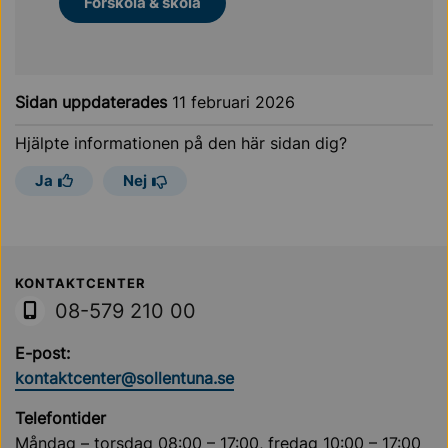
Förskola & skola
Sidan uppdaterades
11 februari 2026
Hjälpte informationen på den här sidan dig?
Ja
Nej
Sollentuna Kommun
KONTAKTCENTER
08-579 210 00
E-post:
kontaktcenter@sollentuna.se
Telefontider
Måndag – torsdag 08:00 – 17:00, fredag 10:00 – 17:00