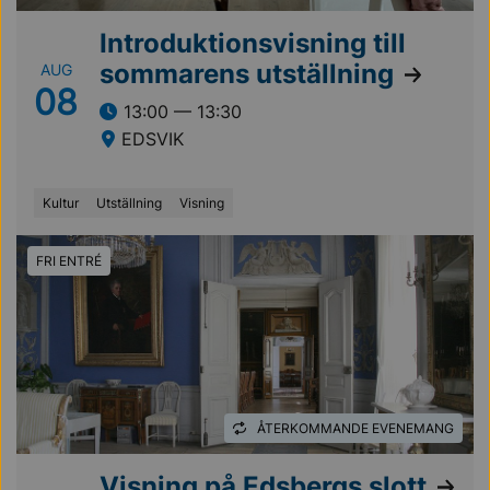
Introduktionsvisning till
sommarens utställning
AUG
08
13:00 — 13:30
EDSVIK
Kultur
Utställning
Visning
FRI ENTRÉ
ÅTERKOMMANDE EVENEMANG
Visning på Edsbergs slott