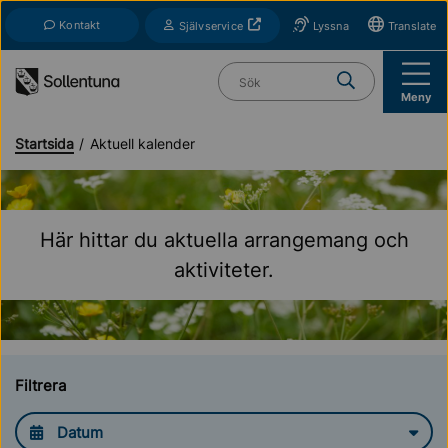
Till navigation
Till innehåll (s)
Kontakt
Öppnas i nytt fönster
Självservice
Lyssna
Translate
Vad söker du?
Meny
Startsida
Aktuell kalender
Här hittar du aktuella arrangemang och
aktiviteter.
Filtrera
Datum