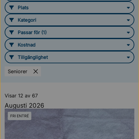
Plats
Filtrera plats
Kategori
Filtrera plats
Passar för
(1)
Filtrera passar för
Kostnad
Filtrera kostnad
Tillgänglighet
Filtrera tillgänglighet
Seniorer
Visar 12 av 67
Augusti 2026
FRI ENTRÉ