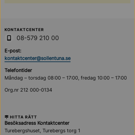
Sollentuna Kommun
KONTAKTCENTER
08-579 210 00
E-post:
kontaktcenter@sollentuna.se
Telefontider
Måndag – torsdag 08:00 – 17:00, fredag 10:00 – 17:00
Org.nr 212 000-0134
HITTA RÄTT
Besöksadress Kontaktcenter
Turebergshuset, Turebergs torg 1