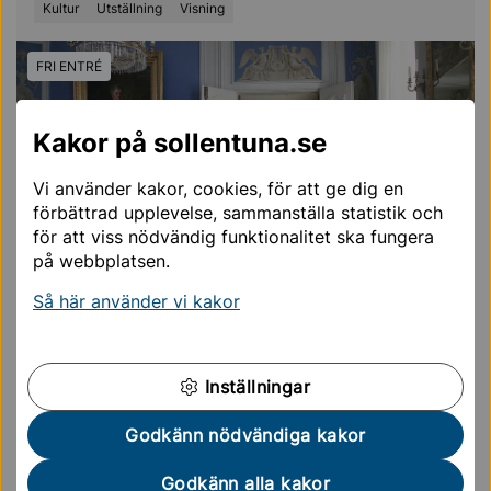
Kultur
Utställning
Visning
FRI ENTRÉ
Kakor på sollentuna.se
Vi använder kakor, cookies, för att ge dig en
förbättrad upplevelse, sammanställa statistik och
för att viss nödvändig funktionalitet ska fungera
ÅTERKOMMANDE EVENEMANG
på webbplatsen.
Visning på Edsbergs slott
Så här använder vi kakor
AUG
07
14:00 — 15:00
EDSVIK
Inställningar
Godkänn nödvändiga kakor
FRI ENTRÉ
Godkänn alla kakor