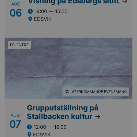
Visning på Edsbergs slott
AUG
06
14:00 — 15:00
EDSVIK
FRI ENTRÉ
ÅTERKOMMANDE EVENEMANG
Grupputställning på
Stallbacken kultur
AUG
07
12:00 — 16:00
EDSVIK