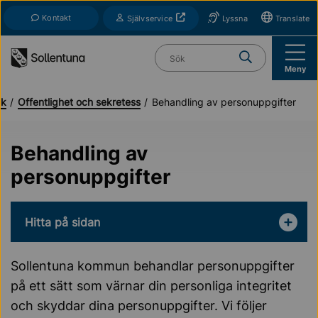
Till navigation
Till innehåll (s)
Kontakt
Öppnas i nytt fönster
Självservice
Lyssna
Translate
Vad söker du?
Meny
ik
Offentlighet och sekretess
Behandling av personuppgifter
Behandling av
personuppgifter
Hitta på sidan
Sollentuna kommun behandlar personuppgifter
på ett sätt som värnar din personliga integritet
och skyddar dina personuppgifter. Vi följer