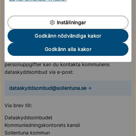
telefon 08-579 21 000 eller e-post:
kontaktcenter@sollentuna.se
Inställningar
Godkänn nödvändiga kakor
Kommunen skickar ditt registerutdrag till den adress
där du är folkbokförd.
Godkänn alla kakor
Har du andra frågor som rör kommunens hantering av
personuppgifter kan du kontakta kommunens
dataskyddsombud via e-post:
dataskyddsombud@sollentuna.se
Via brev till:
Dataskyddsombudet
Kommunledningskontorets kansli
Sollentuna kommun