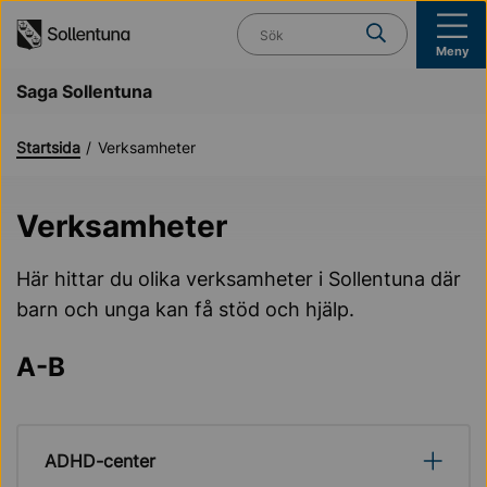
Till navigation
Till innehåll (s)
Vad söker du?
Meny
Saga Sollentuna
Startsida
Verksamheter
Verksamheter
Här hittar du olika verksamheter i Sollentuna där
barn och unga kan få stöd och hjälp.
A-B
ADHD-center