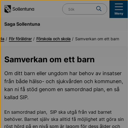
Till navigation
Till innehåll (s)
Vad söker du?
Meny
Saga Sollentuna
ida
För föräldrar
Förskola och skola
Samverkan om ett barn
Samverkan om ett barn
Om ditt barn eller ungdom har behov av insatser
från både hälso- och sjukvården och kommunen,
kan ni få stöd genom en samordnad plan, en så
kallad SIP.
En samordnad plan, SIP ska utgå från vad barnet
behöver. Barnet själv ska alltid få möjlighet att göra sin
röst hörd på en nivå som är lagom för dess ålder och