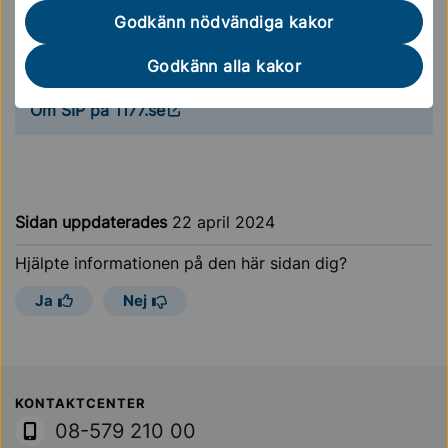
hur planen ska följas upp.
Godkänn nödvändiga kakor
Källa
Godkänn alla kakor
Om SIP på 1177.se
Sidan uppdaterades
22 april 2024
Hjälpte informationen på den här sidan dig?
Ja
Nej
Sollentuna Kommun
KONTAKTCENTER
08-579 210 00