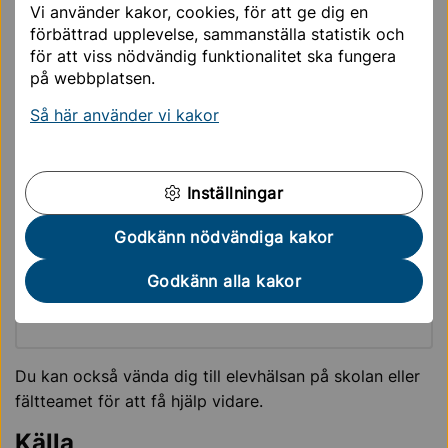
Vi använder kakor, cookies, för att ge dig en
Skolfrånvaro och skolavhopp
förbättrad upplevelse, sammanställa statistik och
Familjekonflikter
för att viss nödvändig funktionalitet ska fungera
Social isolering
på webbplatsen.
Stöd och hjälp vid
Så här använder vi kakor
dataspelsberoende
Inställningar
BUP
Godkänn nödvändiga kakor
Godkänn alla kakor
Socialkontoret
Du kan också vända dig till elevhälsan på skolan eller
fältteamet för att få hjälp vidare.
Källa