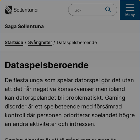
Till navigation
Till innehåll (s)
Vad söker du?
Meny
Saga Sollentuna
Startsida
Svårigheter
Dataspelsberoende
Dataspelsberoende
De flesta unga som spelar datorspel gör det utan
att det får negativa konsekvenser men ibland
kan datorspelandet bli problematiskt. Gaming
disorder är ett spelbeteende med försämrad
kontroll där personen prioriterar spelandet högre
än andra aktiviteter och intressen.