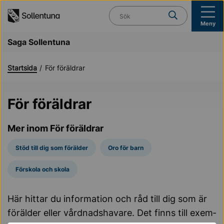
Till navigation
Till innehåll (s)
Vad söker du?
Meny
Saga Sollentuna
Startsida
För föräldrar
För föräldrar
Mer inom För föräldrar
Stöd till dig som förälder
Oro för barn
Förskola och skola
Här hittar du information och råd till dig som är
förälder eller vårdnadshavare. Det finns till ex­em­