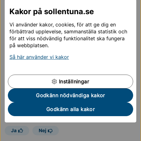
pel tips om vart du kan vän­da dig om du är osä­
Kakor på sollentuna.se
ker på vil­ken hjälp du be­hö­ver för ditt barn el­ler
om du vill ve­ta vad som hän­der med en an­mä­lan
Vi använder kakor, cookies, för att ge dig en
när den kom­mit till so­ci­al­kon­to­ret.
förbättrad upplevelse, sammanställa statistik och
för att viss nödvändig funktionalitet ska fungera
på webbplatsen.
Stöd till dig som förälder
Så här använder vi kakor
Oro för barn
Inställningar
Förskola och skola
Godkänn nödvändiga kakor
Sidan uppdaterades
22 april 2024
Godkänn alla kakor
Hjälpte informationen på den här sidan dig?
Ja
Nej