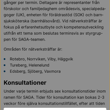
gång­er per ter­min. Del­ta­ga­re är re­pre­sen­tan­ter från
för­sko­lor och fa­mil­je­dag­hem om­rå­des­vis, spe­ci­al­pe­da­
go­ger (UK), enheten för föräldrastöd (SOK) och barn­
sjuk­skö­ters­ka (barn­häl­so­vård). Vid nät­verk­sträf­far är
fo­kus på er­fa­ren­hets­ut­byte och kom­pe­tens­ut­veck­ling
ut­i­från ett te­ma som be­slu­tas ter­mins­vis av styr­grup­
pen för SA­GA-tea­men.
Om­rå­den för nät­verk­sträf­far är:
Rotebro, Norrviken, Viby, Häggvik
Tureberg, Helenelund
Edsberg, Sjöberg, Vaxmora
Konsultationer
Un­der varje ter­min er­bjuds sex kon­sul­ta­tions­ti­der inom
ramen för SAGA. Ti­der för kon­sul­ta­tion kan bo­kas 2-3
vec­kor fö­re själ­va kon­sul­ta­tions­till­fäl­let, ef­ter att ti­den
släppts för bok­ning via utbildningskontorets vec­