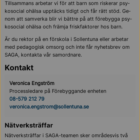
Till­sam­mans arbetar vi för att barn som ris­ke­rar psy­
ko­so­ci­al ohäl­sa upp­täcks ti­digt och får rätt stöd. Ge­
nom att sam­ver­ka blir vi bätt­re på att fö­re­byg­ga psy­
ko­so­ci­al ohäl­sa och främ­ja frisk­fak­to­rer hos barn.
Är du rek­tor på en för­sko­la i Sol­len­tu­na el­ler ar­be­tar
med pe­da­go­gisk om­sorg och in­te får ny­hets­brev om
SA­GA, kon­tak­ta vår samordnare.
Kontakt
Veronica Engström
Processledare på Förebyggande enheten
08-579 212 79
veronica.engstrom@sollentuna.se
Nätverksträffar
Nät­verk­sträf­far i SA­GA-tea­men sker om­rå­des­vis två