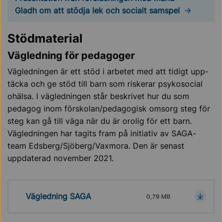
Gladh om att stödja lek och socialt samspel
Stödmaterial
Vägledning för pedagoger
Väg­led­ning­en är ett stöd i ar­be­tet med att ti­digt upp­
täc­ka och ge stöd till barn som ris­ke­rar psy­ko­so­ci­al
ohäl­sa. I vägledningen står beskrivet hur du som
pedagog inom förskolan/pedagogisk omsorg steg för
steg kan gå till väga när du är orolig för ett barn.
Vägledningen har tagits fram på initiativ av SAGA-
team Edsberg/Sjöberg/Vaxmora. Den är senast
uppdaterad november 2021.
Vägledning SAGA
0,79 MB