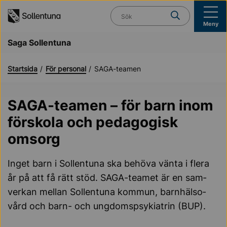
Till navigation
Till innehåll (s)
Vad söker du?
Meny
Saga Sollentuna
Startsida
För personal
SAGA-teamen
SAGA-teamen – för barn inom
förskola och pedagogisk
omsorg
Ing­et barn i Sol­len­tu­na ska be­hö­va vän­ta i fle­ra
år på att få rätt stöd. SA­GA-tea­met är en sam­
ver­kan mel­lan Sollentuna kommun, barn­häl­so­
vård och barn- och ung­doms­psy­ki­a­trin (BUP).