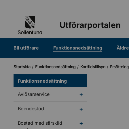
Till navigation
Till innehåll (s)
Utförarportalen
Bli utförare
Funktionsnedsättning
Äldr
Startsida
Funktionsnedsättning
Korttidstillsyn
Ersättning
Funktionsnedsättning
Undermeny för Avlösar
Avlösarservice
Undermeny för Boend
Boendestöd
Undermeny för Bostad 
Bostad med särskild