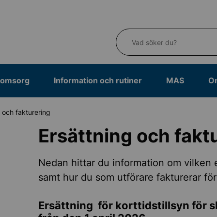
Vad söker du?
eomsorg
Information och rutiner
MAS
O
 och fakturering
Ersättning och fakt
service
Nedan hittar du information om vilken 
samt hur du som utförare fakturerar för
estöd
Ersättning för korttidstillsyn för
med särskild service