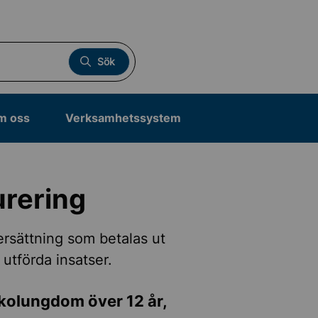
Sök
m oss
Verksamhetssystem
urering
ersättning som betalas ut
 utförda insatser.
 skolungdom över 12 år,