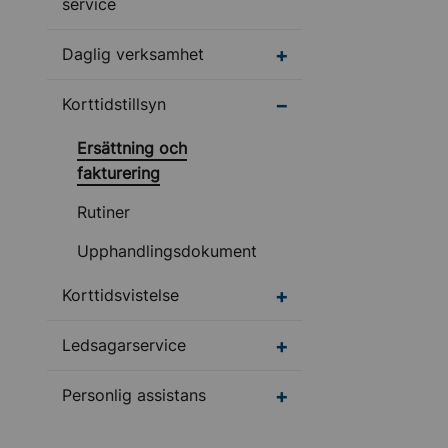
service
Undermeny för Daglig
Daglig verksamhet
Undermeny för Korttids
Korttidstillsyn
Ersättning och
fakturering
Rutiner
Upphandlingsdokument
Undermeny för Korttid
Korttidsvistelse
Undermeny för Ledsag
Ledsagarservice
Undermeny för Personl
Personlig assistans