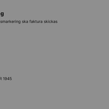
ng
ssmarkering ska faktura skickas
KR 1945