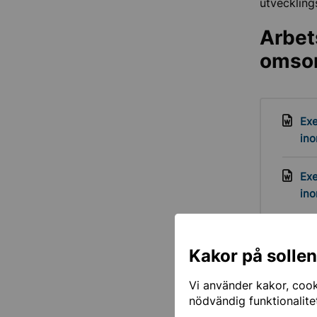
utvecklin
Arbet
omso
Exe
in
Exe
ino
Infor
Kakor på solle
(Folk
Vi använder kakor, cooki
nödvändig funktionalite
Särski