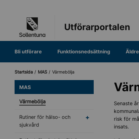
Till navigation
Till innehåll (s)
Utförarportalen
Bli utförare
Funktionsnedsättning
Äldr
Startsida
MAS
Värmebölja
Vär
MAS
Värmebölja
Senaste år
kommunala 
Undermeny för Rutiner 
Rutiner för hälso- och
risk för 
sjukvård
insats.