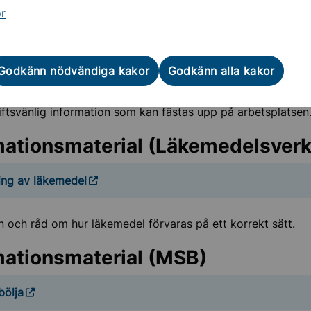
al
or
ll personal inom vård och omsorg
Godkänn nödvändiga kakor
Godkänn alla kakor
mationsmaterial riktar sig till hälso- och sjukvårdspersonal.
iftsvänlig information som kan fästas upp på arbetsplatsen
mationsmaterial (Läkemedelsverk
ing av läkemedel
n och råd om hur läkemedel förvaras på ett korrekt sätt.
mationsmaterial (MSB)
ölja