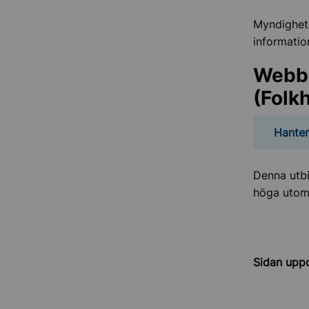
Myndighet
informatio
Webbu
(Folk
Hanter
Denna utbi
höga utom
Sidan upp