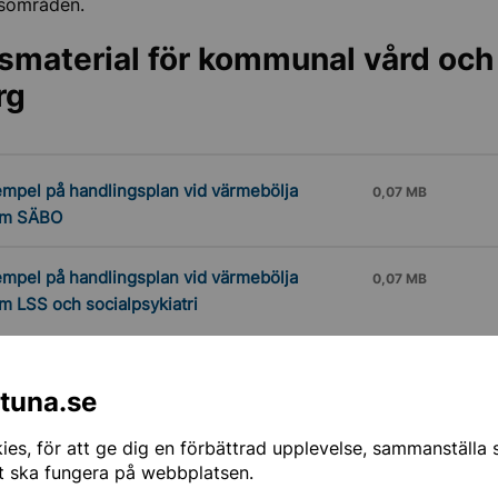
gsområden.
smaterial för kommunal vård och
rg
mpel på handlingsplan vid värmebölja
0,07 MB
om SÄBO
mpel på handlingsplan vid värmebölja
0,07 MB
m LSS och socialpsykiatri
mationsmaterial
ntuna.se
hälsomyndigheten)
es, för att ge dig en förbättrad upplevelse, sammanställa st
t ska fungera på webbplatsen.
lda råd till läkare, sjuksköterskor och annan legitimerad