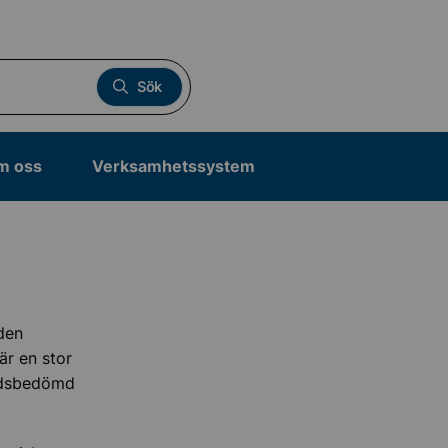
Sök
m oss
Verksamhetssystem
den
är en stor
åndsbedömd