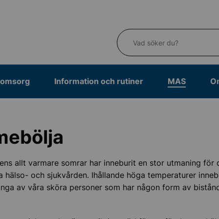
Vad söker du?
eomsorg
Information och rutiner
MAS
O
mebölja
ens allt varmare somrar har inneburit en stor utmaning för 
hälso- och sjukvården. Ihållande höga temperaturer inneb
för hälso- och sjukvård
många av våra sköra personer som har någon form av bist