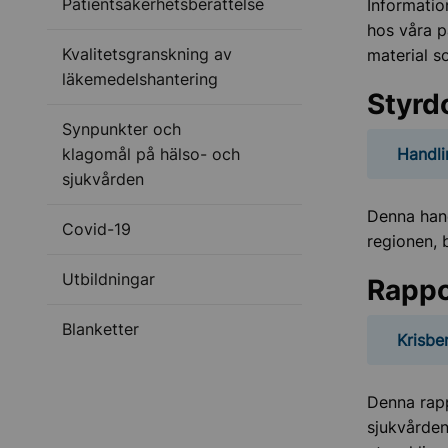
Patientsäkerhetsberättelse
Informatio
hos våra p
Kvalitetsgranskning av
material s
läkemedelshantering
Styrd
Synpunkter och
Handli
klagomål på hälso- och
sjukvården
Denna hand
Covid-19
regionen, 
Utbildningar
Rappo
Blanketter
Krisbe
Denna rapp
sjukvården