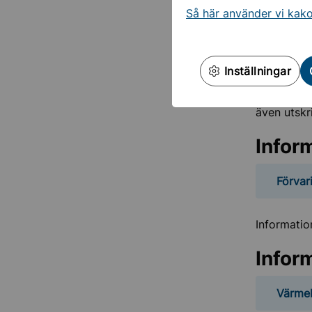
person
Så här använder vi kak
Råd ti
Inställningar
Detta infor
även utskr
Infor
Förvar
Informatio
Infor
Värmeb