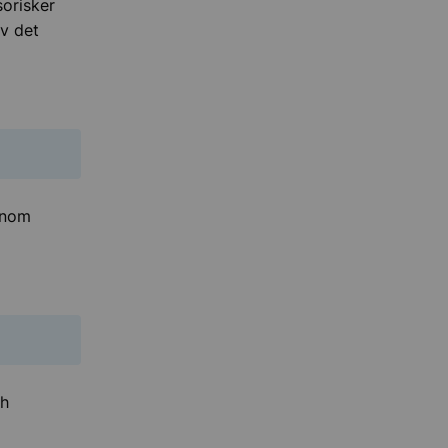
sorisker
av det
 inom
ch