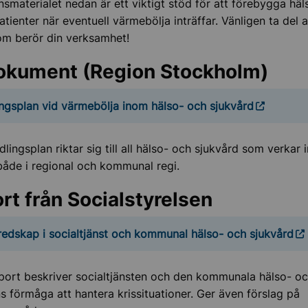
nsmaterialet nedan är ett viktigt stöd för att förebygga häl
atienter när eventuell värmebölja inträffar. Vänligen ta del 
om berör din verksamhet!
okument (Region Stockholm)
ngsplan vid värmebölja inom hälso- och sjukvård
lingsplan riktar sig till all hälso- och sjukvård som verkar
både i regional och kommunal regi.
rt från Socialstyrelsen
redskap i socialtjänst och kommunal hälso- och sjukvård
ort beskriver socialtjänsten och den kommunala hälso- o
s förmåga att hantera krissituationer. Ger även förslag på