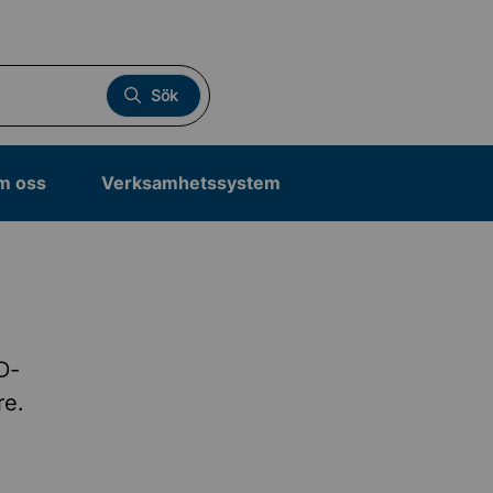
Sök
m oss
Verksamhetssystem
D-
re.