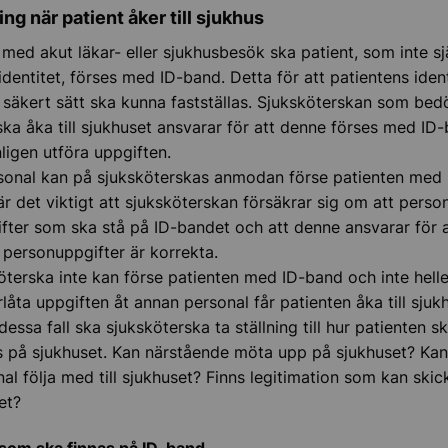
ng när patient åker till sjukhus
med akut läkar- eller sjukhusbesök ska patient, som inte sj
identitet, förses med ID-band. Detta för att patientens ident
 säkert sätt ska kunna fastställas. Sjuksköterskan som bed
ska åka till sjukhuset ansvarar för att denne förses med ID
ligen utföra uppgiften.
onal kan på sjuksköterskas anmodan förse patienten med 
 är det viktigt att sjuksköterskan försäkrar sig om att perso
ifter som ska stå på ID-bandet och att denne ansvarar för a
 personuppgifter är korrekta.
terska inte kan förse patienten med ID-band och inte helle
låta uppgiften åt annan personal får patienten åka till sjuk
dessa fall ska sjuksköterska ta ställning till hur patienten 
as på sjukhuset. Kan närstående möta upp på sjukhuset? Kan
al följa med till sjukhuset? Finns legitimation som kan ski
set?