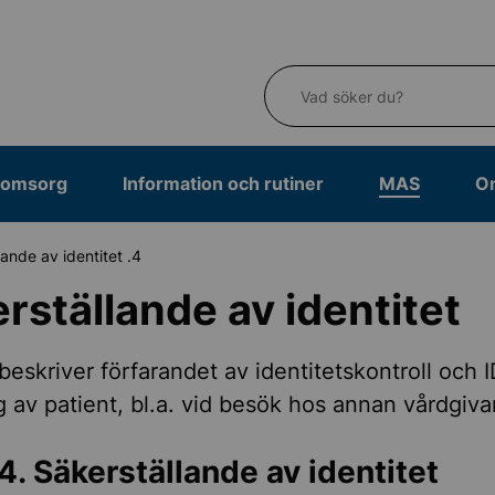
Vad söker du?
eomsorg
Information och rutiner
MAS
O
4. Säkerställande av identitet
rställande av identitet
beskriver förfarandet av identitetskontroll och I
 av patient, bl.a. vid besök hos annan vårdgiva
för hälso- och sjukvård
4. Säkerställande av identitet