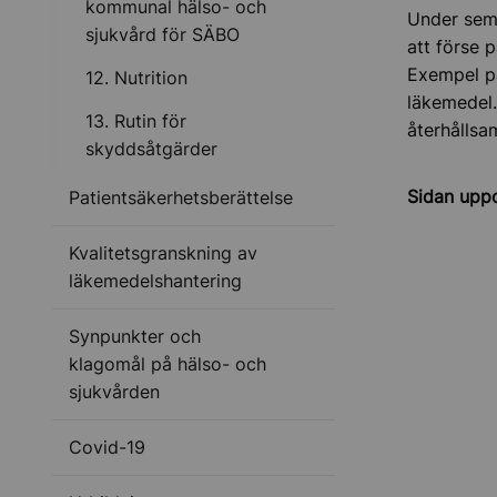
kommunal hälso- och
Under seme
sjukvård för SÄBO
att förse 
Exempel på
12. Nutrition
läkemedel
13. Rutin för
återhålls
skyddsåtgärder
Sidan upp
Patientsäkerhetsberättelse
Kvalitetsgranskning av
läkemedelshantering
Synpunkter och
klagomål på hälso- och
sjukvården
Covid-19