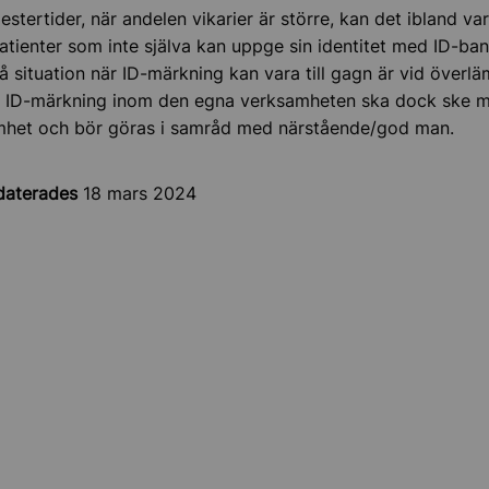
stertider, när andelen vikarier är större, kan det ibland va
patienter som inte själva kan uppge sin identitet med ID-ban
 situation när ID-märkning kan vara till gagn är vid överl
. ID-märkning inom den egna verksamheten ska dock ske m
amhet och bör göras i samråd med närstående/god man.
daterades
18 mars 2024