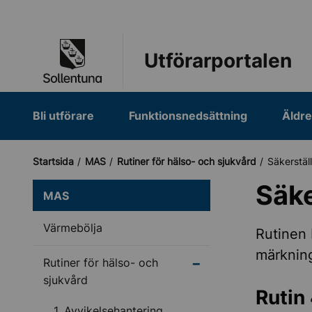
Till navigation
Till innehåll (s)
Utförarportalen
Bli utförare
Funktionsnedsättning
Äldr
Startsida
MAS
Rutiner för hälso- och sjukvård
Säke
MAS
Värmebölja
Rutinen 
märkning
Undermeny för Rutiner 
Rutiner för hälso- och
sjukvård
Rutin 
1. Avvikelsehantering