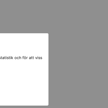
na är
roll göras
om förser
urnalen,
atistik och för att viss
av den
utföras av
amheten