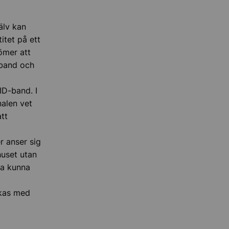
älv kan
itet på ett
ömer att
-band och
ID-band. I
nalen vet
tt
r anser sig
huset utan
ska kunna
ckas med