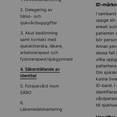
ID-märkni
2. Delegering av
I samband 
hälso- och
uppge sin 
sjukvårdsuppgifter
enkelt och
3. Akut bedömning
patienten 
samt kontakt med
bör person
sjuksköterska, läkare,
Annan pers
arbetsterapeut och
dessa fall
fysioterapeut/sjukgymnast
vilka uppg
patientens
4. Säkerställande av
Om sjukskö
identitet
kunna över
ID-band. I 
5. Fotsjukvård inom
identifier
SÄBO
vårdperson
6.
till sjukhu
Läkemedelshantering