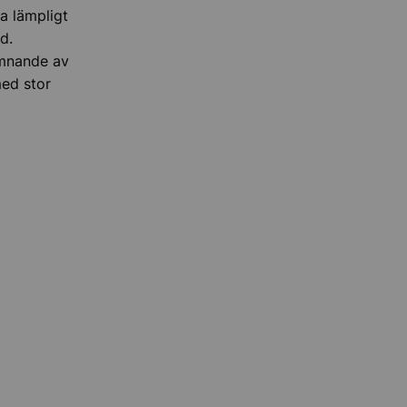
ra lämpligt
d.
ämnande av
ed stor