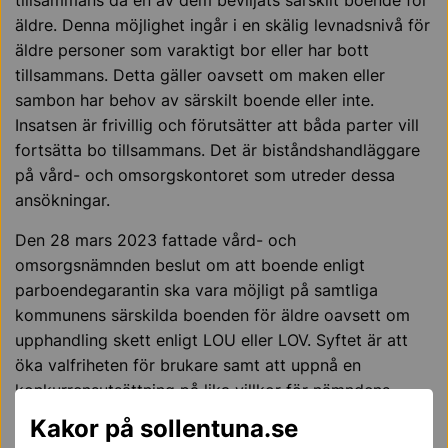
tillsammans då en av dem beviljats särskilt boende för
äldre. Denna möjlighet ingår i en skälig levnadsnivå för
äldre personer som varaktigt bor eller har bott
tillsammans. Detta gäller oavsett om maken eller
sambon har behov av särskilt boende eller inte.
Insatsen är frivillig och förutsätter att båda parter vill
fortsätta bo tillsammans. Det är biståndshandläggare
på vård- och omsorgskontoret som utreder dessa
ansökningar.
Den 28 mars 2023 fattade vård- och
omsorgsnämnden beslut om att boende enligt
parboendegarantin ska vara möjligt på samtliga
kommunens särskilda boenden för äldre oavsett om
upphandling skett enligt LOU eller LOV. Syftet är att
öka valfriheten för brukare samt att uppnå en
konkurrensutsättning på lika villkor för nämndens
utförare.
Kakor på sollentuna.se