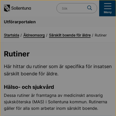
Till navigation
Till innehåll (s)
Vad söker du?
Meny
Utförarportalen
Startsida
Äldreomsorg
Särskilt boende för äldre
Rutiner
Rutiner
Här hittar du rutiner som är specifika för insatsen
särskilt boende för äldre.
Hälso- och sjukvård
Dessa rutiner är framtagna av medicinskt ansvarig
sjuksköterska (MAS) i Sollentuna kommun. Rutinerna
gäller för alla som arbetar inom särskilt boende.