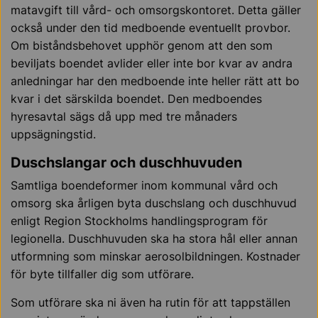
matavgift till vård- och omsorgskontoret. Detta gäller
också under den tid medboende eventuellt provbor.
Om biståndsbehovet upphör genom att den som
beviljats boendet avlider eller inte bor kvar av andra
anledningar har den medboende inte heller rätt att bo
kvar i det särskilda boendet. Den medboendes
hyresavtal sägs då upp med tre månaders
uppsägningstid.
Duschslangar och duschhuvuden
Samtliga boendeformer inom kommunal vård och
omsorg ska årligen byta duschslang och duschhuvud
enligt Region Stockholms handlingsprogram för
legionella. Duschhuvuden ska ha stora hål eller annan
utformning som minskar aerosolbildningen. Kostnader
för byte tillfaller dig som utförare.
Som utförare ska ni även ha rutin för att tappställen