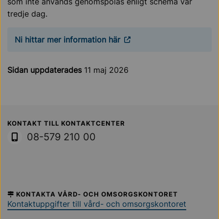
som inte används genomspolas enligt schema var
tredje dag.
Ni hittar mer information här
Sidan uppdaterades
11 maj 2026
Sollentuna Kommun
KONTAKT TILL KONTAKTCENTER
08-579 210 00
KONTAKTA VÅRD- OCH OMSORGSKONTORET
Kontaktuppgifter till vård- och omsorgskontoret