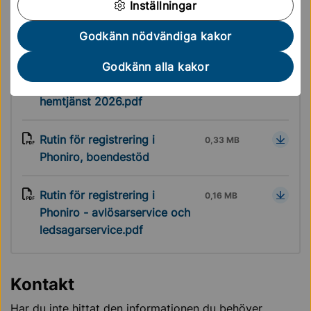
Inställningar
ansvariga för dessa dokument. Har du frågor är du
välkommen att kontakta dem.
Godkänn nödvändiga kakor
Godkänn alla kakor
Registrering Tid & Insats
0,34 MB
hemtjänst 2026.pdf
Rutin för registrering i
0,33 MB
Phoniro, boendestöd
Rutin för registrering i
0,16 MB
Phoniro - avlösarservice och
ledsagarservice.pdf
Kontakt
Har du inte hittat den informationen du behöver