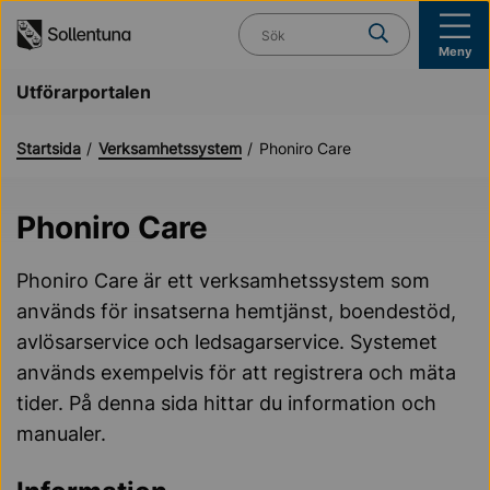
Till navigation
Till innehåll (s)
Vad söker du?
Meny
Utförarportalen
Startsida
Verksamhetssystem
Phoniro Care
Phoniro Care
Phoniro Care är ett verksamhetssystem som
används för insatserna hemtjänst, boendestöd,
avlösarservice och ledsagarservice. Systemet
används exempelvis för att registrera och mäta
tider. På denna sida hittar du information och
manualer.