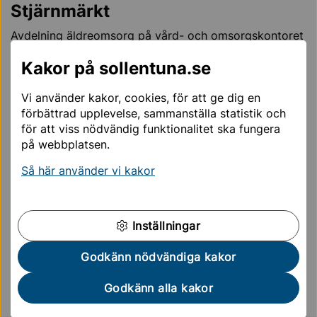
Stjärnmärkt
Avdelning äldreomsorg på vård- och omsorgskontoret
i Sollentuna är sedan mars 2023 Stjärnmärkt.
Kakor på sollentuna.se
Stjärnmärkt är en utbildningsmodell som tagits fram av
Svenskt Demenscentrum och som utgår från
Vi använder kakor, cookies, för att ge dig en
Socialstyrelsens nationella riktlinjerna för vård och
förbättrad upplevelse, sammanställa statistik och
omsorg vid demenssjukdom. Utbildningen skapar
för att viss nödvändig funktionalitet ska fungera
intresse för samt höjer kompetensen inom demensvård
på webbplatsen.
och omsorg. Den lyfter även vikten av en
Så här använder vi kakor
personcentrerad vård och omsorg. Läs mer om
Stjärnmärkt på deras hemsida.
www.stjarnmarkt.se
Inställningar
Godkänn nödvändiga kakor
Sidan uppdaterades
24 februari 2026
Godkänn alla kakor