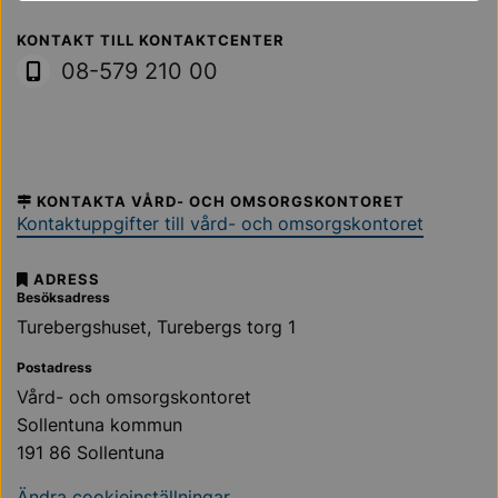
Sollentuna Kommun
KONTAKT TILL KONTAKTCENTER
08-579 210 00
KONTAKTA VÅRD- OCH OMSORGSKONTORET
Kontaktuppgifter till vård- och omsorgskontoret
ADRESS
Besöksadress
Turebergshuset, Turebergs torg 1
Postadress
Vård- och omsorgskontoret
Sollentuna kommun
191 86 Sollentuna
Ändra cookieinställningar