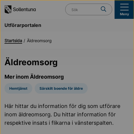
Till navigation
Till innehåll (s)
Vad söker du?
Meny
Utförarportalen
Startsida
Äldreomsorg
Äldreomsorg
Mer inom Äldreomsorg
Hemtjänst
Särskilt boende för äldre
Här hittar du information för dig som utförare
inom äldreomsorg. Du hittar information för
respektive insats i flikarna i vänsterspalten.