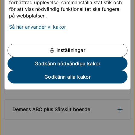
förbättrad upplevelse, sammanställa statistik och
för att viss nödvändig funktionalitet ska fungera
på webbplatsen.
Webbföreläsningar i palliativ vård med
Så här använder vi kakor
professor Peter Strang
Inställningar
Demens ABC
Godkänn nödvändiga kakor
Godkänn alla kakor
Demens ABC plus Hemtjänst
Demens ABC plus Särskilt boende