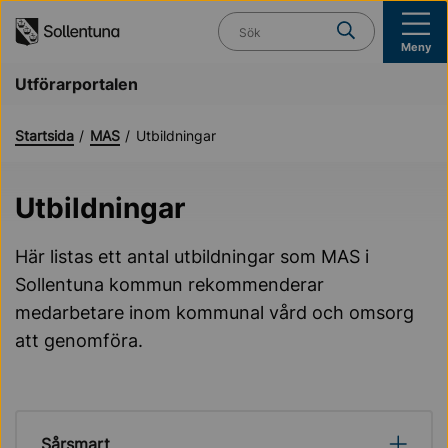
Till navigation
Till innehåll (s)
Vad söker du?
Meny
Utförarportalen
Startsida
MAS
Utbildningar
Utbildningar
Här listas ett antal utbildningar som MAS i
Sollentuna kommun rekommenderar
medarbetare inom kommunal vård och omsorg
att genomföra.
Sårsmart