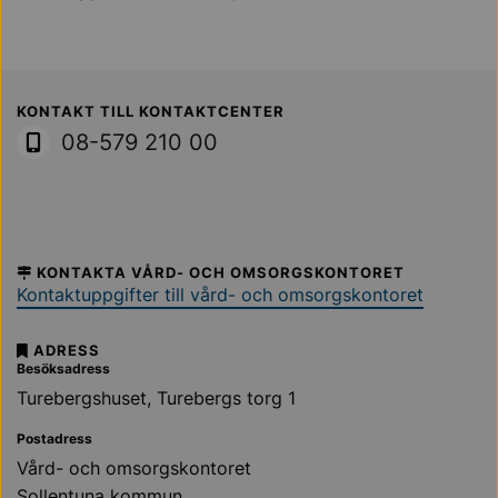
Sollentuna Kommun
KONTAKT TILL KONTAKTCENTER
08-579 210 00
KONTAKTA VÅRD- OCH OMSORGSKONTORET
Kontaktuppgifter till vård- och omsorgskontoret
ADRESS
Besöksadress
Turebergshuset, Turebergs torg 1
Postadress
Vård- och omsorgskontoret
Sollentuna kommun