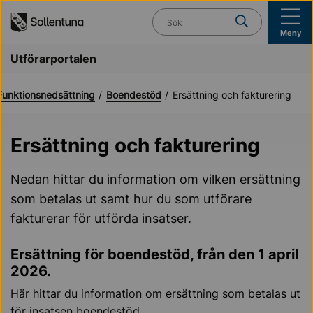
Till navigation
Till innehåll (s)
Vad söker du?
Meny
Utförarportalen
Funktionsnedsättning
Boendestöd
Ersättning och fakturering
Ersättning och fakturering
Nedan hittar du information om vilken ersättning
som betalas ut samt hur du som utförare
fakturerar för utförda insatser.
Ersättning för boendestöd, från den 1 april
2026.
Här hittar du information om ersättning som betalas ut
för insatsen boendestöd.