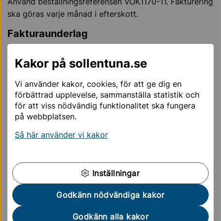
Använd beställningsreferensen VOK1170-11.
Fakturering
ska göras varje månad i efterskott.
Fakturaunderlag
Fakturaunderlaget tas ut ur Phoniro Care som PDF-fil
Kakor på sollentuna.se
tidigast den 10:e varje månad och bifogas till fakturan.
Fakturan ska även innehålla följande uppgifter:
Vi använder kakor, cookies, för att ge dig en
förbättrad upplevelse, sammanställa statistik och
Er referensperson (namn, telefonnummer,
för att viss nödvändig funktionalitet ska fungera
mejladress).
på webbplatsen.
Ert organisationsnummer/F-skattenummer.
Så här använder vi kakor
Utförd tjänst.
Datum/period för utförd tjänst.
Specificerade ersättningsanspråk
Inställningar
Eventuell avdragen rabatt eller prisjustering med
förklaring.
Godkänn nödvändiga kakor
Brukarens initialer och fyra första siffror i
personnumret. Skriv inte ut fullständiga
Godkänn alla kakor