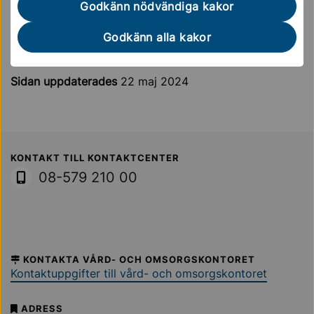
Godkänn nödvändiga kakor
Kvalitetsgranskning av läkemedelshantering är en
viktig del i MAS uppföljningsarbete och syftar till att
Godkänn alla kakor
säkerställa hög patientsäkerhet.
Sidan uppdaterades
22 maj 2024
Sollentuna Kommun
KONTAKT TILL KONTAKTCENTER
08-579 210 00
KONTAKTA VÅRD- OCH OMSORGSKONTORET
Kontaktuppgifter till vård- och omsorgskontoret
ADRESS