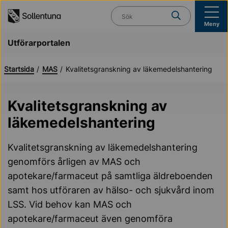
Till navigation
Till innehåll (s)
Vad söker du?
Meny
Utförarportalen
Startsida
MAS
Kvalitetsgranskning av läkemedelshantering
Kvalitetsgranskning av
läkemedelshantering
Kvalitetsgranskning av läkemedelshantering
genomförs årligen av MAS och
apotekare/farmaceut på samtliga äldreboenden
samt hos utföraren av hälso- och sjukvård inom
LSS. Vid behov kan MAS och
apotekare/farmaceut även genomföra