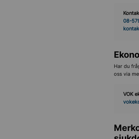
Kontak
08-57
kontak
Ekono
Har du frå
oss via mej
VOK e
vokek
Merko
sjuk