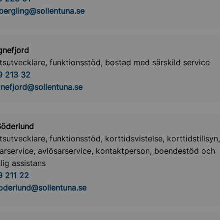
.bergling@sollentuna.se
gnefjord
etsutvecklare, funktionsstöd, bostad med särskild service
9 213 32
gnefjord@sollentuna.se
Söderlund
tsutvecklare, funktionsstöd, korttidsvistelse, korttidstillsyn,
arservice, avlösarservice, kontaktperson, boendestöd och
lig assistans
 211 22
soderlund@sollentuna.se