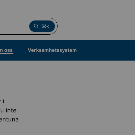
Sök
m oss
Verksamhetssystem
 i
u inte
lentuna