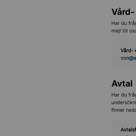
Vård-
Har du frå
mejl till os
Vård-
von@so
Avtal
Har du frå
undersökn
finner ned
Avtals