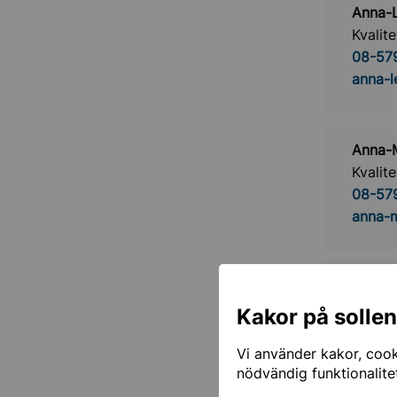
Anna-
Kvalit
08-57
anna-l
Anna-
Kvalit
08-57
anna-m
Ann N
Kvalit
Kakor på solle
08-57
Vi använder kakor, cooki
ann.no
nödvändig funktionalite