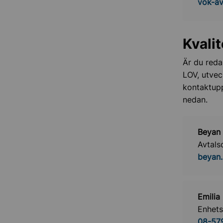
vok-av
Kvali
Är du reda
LOV, utvec
kontaktupp
nedan.
Beyan
Avtals
beyan
Emilia
Enhets
08-57