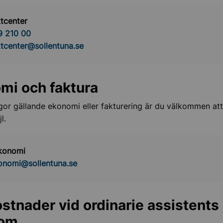
tcenter
9 210 00
tcenter@sollentuna.se
mi och faktura
gor gällande ekonomi eller fakturering är du välkommen at
l.
konomi
onomi@sollentuna.se
stnader vid ordinarie assistents
dom