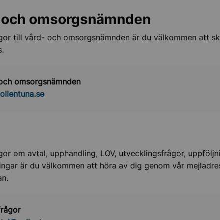
 och omsorgsnämnden
gor till vård- och omsorgsnämnden är du välkommen att sk
s.
 och omsorgsnämnden
llentuna.se
gor om avtal, upphandling, LOV, utvecklingsfrågor, uppföljni
ingar är du välkommen att höra av dig genom vår mejladr
an.
frågor