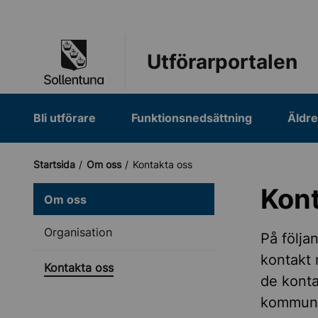
Till navigation
Till innehåll (s)
Utförarportalen
Bli utförare
Funktionsnedsättning
Äldr
Startsida
Om oss
Kontakta oss
Kont
Om oss
Organisation
På följa
kontakt 
Kontakta oss
de konta
kommuns 