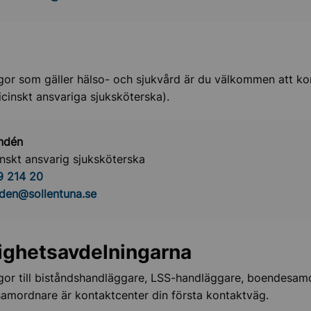
gor som gäller hälso- och sjukvård är du välkommen att ko
inskt ansvariga sjuksköterska).
indén
nskt ansvarig sjuksköterska
9 214 20
inden@sollentuna.se
ghetsavdelningarna
gor till biståndshandläggare, LSS-handläggare, boendesam
ssamordnare är kontaktcenter din första kontaktväg.