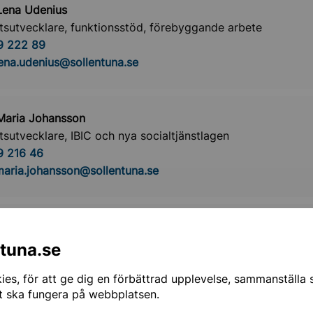
Lena Udenius
etsutvecklare, funktionsstöd, förebyggande arbete
9 222 89
ena.udenius@sollentuna.se
Maria Johansson
etsutvecklare, IBIC och nya socialtjänstlagen
9 216 46
aria.johansson@sollentuna.se
ordahl
etsutvecklare, äldreomsorg, hemtjänst
ntuna.se
9 215 78
es, för att ge dig en förbättrad upplevelse, sammanställa st
rdahl@sollentuna.se
t ska fungera på webbplatsen.