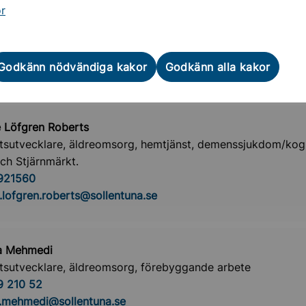
or
a Weisten
etsutvecklare, äldreomsorg, särskilt boende
 210 71
Godkänn nödvändiga kakor
Godkänn alla kakor
a.weisten@sollentuna.se
 Löfgren Roberts
etsutvecklare, äldreomsorg, hemtjänst, demenssjukdom/kogn
och Stjärnmärkt.
921560
.lofgren.roberts@sollentuna.se
ta Mehmedi
etsutvecklare, äldreomsorg, förebyggande arbete
9 210 52
a.mehmedi@sollentuna.se