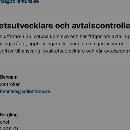
tal@sollentuna.se
tetsutvecklare och avtalscontrolle
n utförare i Sollentuna kommun och har frågor om avtal, u
klingsfrågor, uppföljningar eller undersökningar finner du
gifter till ansvarig kvalitetsutvecklare och vår avtalscontro
 Behnam
controller
.behnam@sollentuna.se
 Bergling
chef
9 228 51