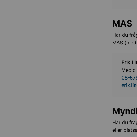
MAS
Har du frå
MAS (medic
Erik L
Medici
08-57
erik.l
Myndi
Har du frå
eller plat