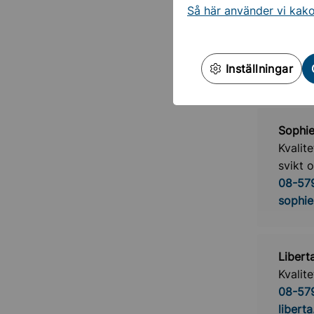
Så här använder vi kak
Jessic
Kvalit
08-579
Inställningar
jessic
Sophie
Kvalit
svikt 
08-57
sophie
Liber
Kvalit
08-57
libert