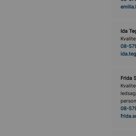
emilia
Ida Te
Kvalit
08-57
ida.te
Frida 
Kvalite
ledsag
person
08-579
frida.