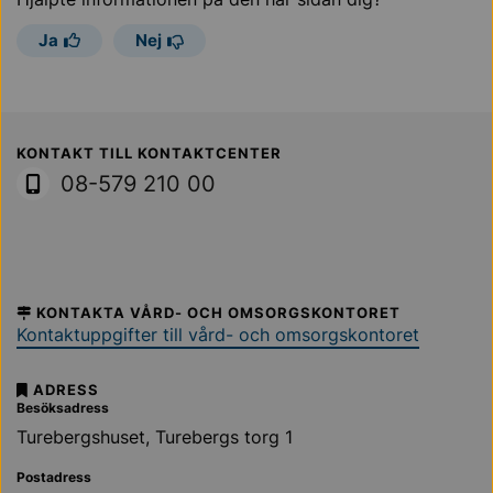
Ja
Nej
Sollentuna Kommun
KONTAKT TILL KONTAKTCENTER
08-579 210 00
KONTAKTA VÅRD- OCH OMSORGSKONTORET
Kontaktuppgifter till vård- och omsorgskontoret
ADRESS
Besöksadress
Turebergshuset, Turebergs torg 1
Postadress