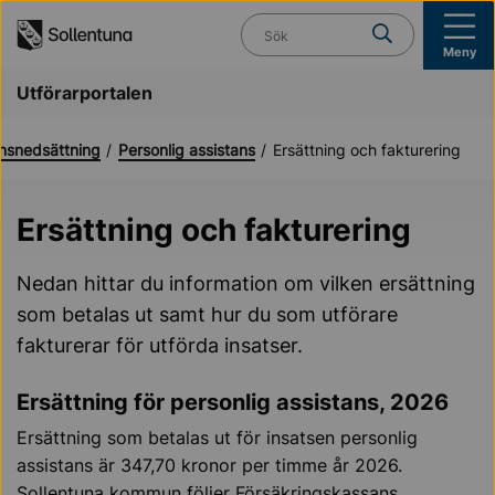
Till navigation
Till innehåll (s)
Vad söker du?
Meny
Utförarportalen
nsnedsättning
Personlig assistans
Ersättning och fakturering
Ersättning och fakturering
Nedan hittar du information om vilken ersättning
som betalas ut samt hur du som utförare
fakturerar för utförda insatser.
Ersättning för personlig assistans, 2026
Ersättning som betalas ut för insatsen personlig
assistans är
347,70
kronor per timme år 2026.
Sollentuna kommun följer Försäkringskassans