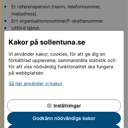
Er referensperson (namn, telefonnummer,
mejladress).
Ert organisationsnummer/F-skattenummer.
Utförd tjänst.
Datum/period för utförd tjänst.
Kakor på sollentuna.se
Specificerade ersättningsanspråk.
Eventuell avdragen rabatt eller prisjustering med
Vi använder kakor, cookies, för att ge dig en
förklaring.
förbättrad upplevelse, sammanställa statistik och
Brukarens initialer och fyra första siffror i
för att viss nödvändig funktionalitet ska fungera
personnumret. Skriv inte ut fullständiga
på webbplatsen.
personuppgifter på fakturan.
Så här använder vi kakor
Bilaga
Inställningar
Bilaga till faktura för personlig
0,04 MB
Godkänn nödvändiga kakor
assistans