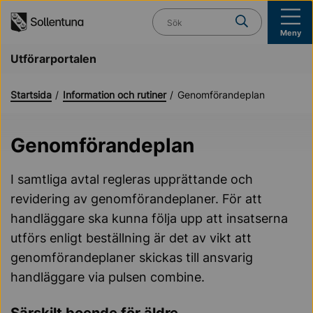
Till navigation
Till innehåll (s)
Vad söker du?
Meny
Utförarportalen
Startsida
Information och rutiner
Genomförandeplan
Genomförandeplan
I samtliga avtal regleras upprättande och
revidering av genomförandeplaner. För att
handläggare ska kunna följa upp att insatserna
utförs enligt beställning är det av vikt att
genomförandeplaner skickas till ansvarig
handläggare via pulsen combine.