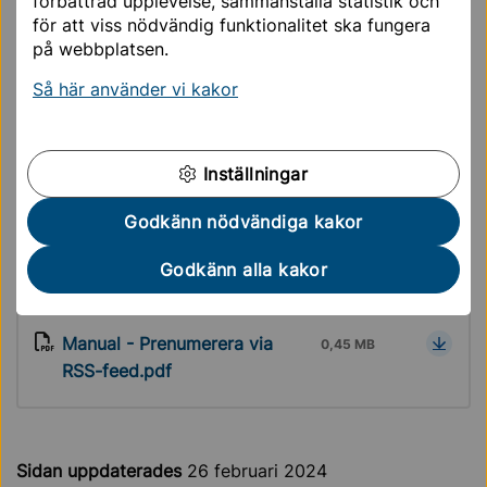
förbättrad upplevelse, sammanställa statistik och
För att prenumerera på nyheter från utförarportalen
för att viss nödvändig funktionalitet ska fungera
ska du högerklicka på länken nedan och välj kopiera
på webbplatsen.
länkadress. Kopiera sedan in länken i din RSS-läsare.
Så här använder vi kakor
Prenumerera på nyheter från Utförarportalen
inom vård och omsorg Sollentuna kommun
Inställningar
Om du behöver ytterligare vägledning för hur du
Godkänn nödvändiga kakor
laddar ned en RSS-läsare till din Google Chrome läsare
hittar du en manual nedan:
Godkänn alla kakor
Manual - Prenumerera via
0,45 MB
RSS-feed.pdf
Sidan uppdaterades
26 februari 2024