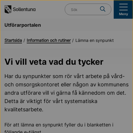
Till navigation
Till innehåll (s)
Vad söker du?
Meny
Utförarportalen
Startsida
Information och rutiner
Lämna en synpunkt
Vi vill veta vad du tycker
Har du synpunkter som rör vårt arbete på vård-
och omsorgskontoret eller någon av kommunens
andra utförare vill vi gärna få kännedom om det.
Detta är viktigt för vårt systematiska
kvalitetsarbete.
För att lämna en synpunkt fyller du i blanketten i
följande e-tjänst.