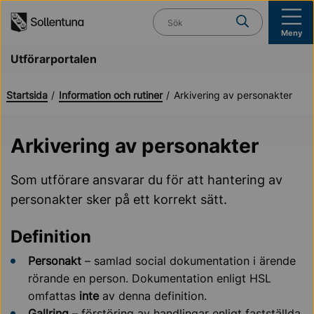
Till navigation
Till innehåll (s)
Vad söker du?
Meny
Utförarportalen
Startsida
Information och rutiner
Arkivering av personakter
Arkivering av personakter
Som utförare ansvarar du för att hantering av
personakter sker på ett korrekt sätt.
Definition
Personakt
– samlad social dokumentation i ärende
rörande en person. Dokumentation enligt HSL
omfattas
inte
av denna definition.
Gallring
– förstöring av handlingar enligt fastställda