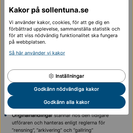
- som barn placerats/tagits emot i
familjehem, HVB,
Kakor på sollentuna.se
stödboende eller boende enligt 5 kap. 7 § SoL
Vi använder kakor, cookies, för att ge dig en
Gallring av personakt
förbättrad upplevelse, sammanställa statistik och
för att viss nödvändig funktionalitet ska fungera
För personakter som
inte
omfattas av
på webbplatsen.
arkiveringsreglerna ovan gäller:
Så här använder vi kakor
Handlingar
gallras två år efter sista anteckningen
Gallringen ska vara
avslutad senast kalenderåret
efter
att gallringsskyldigheten inträdde (7 kap. 3 §
Inställningar
tredje stycket SoL)
Godkänn nödvändiga kakor
Byte av utförare
Godkänn alla kakor
Vid byte av utförare gäller:
Originalhandlingar
stannar hos den tidigare
utföraren och hanteras enligt reglerna för
”rensning”, ”arkivering” och ”gallring”