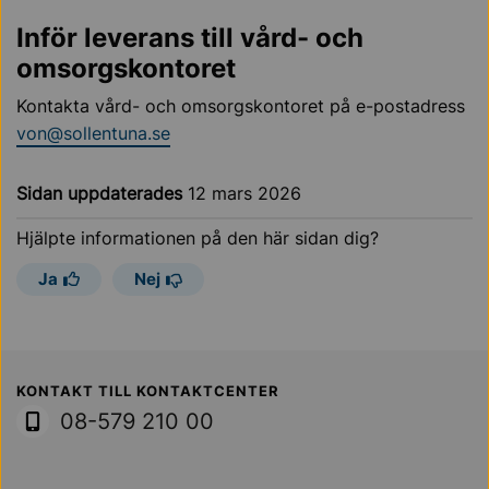
Inför leverans till vård- och
omsorgskontoret
Kontakta vård- och omsorgskontoret på e-postadress
von@sollentuna.se
Sidan uppdaterades
12 mars 2026
Hjälpte informationen på den här sidan dig?
Ja
Nej
Sollentuna Kommun
KONTAKT TILL KONTAKTCENTER
08-579 210 00