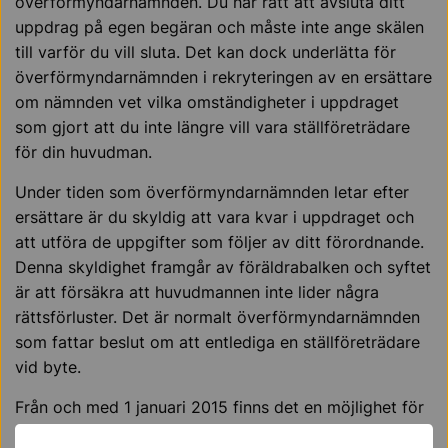
överförmyndarnämnden. Du har rätt att avsluta ditt
uppdrag på egen begäran och måste inte ange skälen
till varför du vill sluta. Det kan dock underlätta för
överförmyndarnämnden i rekryteringen av en ersättare
om nämnden vet vilka omständigheter i uppdraget
som gjort att du inte längre vill vara ställföreträdare
för din huvudman.
Under tiden som överförmyndarnämnden letar efter
ersättare är du skyldig att vara kvar i uppdraget och
att utföra de uppgifter som följer av ditt förordnande.
Denna skyldighet framgår av föräldrabalken och syftet
är att försäkra att huvudmannen inte lider några
rättsförluster. Det är normalt överförmyndarnämnden
som fattar beslut om att entlediga en ställföreträdare
vid byte.
Från och med 1 januari 2015 finns det en möjlighet för
tingsrätten att entlediga en ställföreträdare trots att