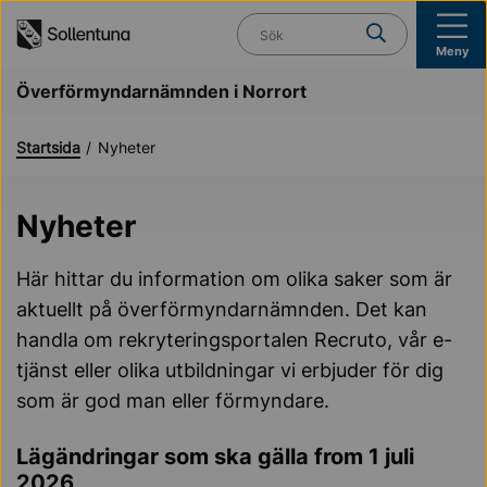
Till navigation
Till innehåll (s)
Vad söker du?
Meny
Överförmyndarnämnden i Norrort
Startsida
Nyheter
Nyheter
Här hittar du information om olika saker som är
aktuellt på överförmyndarnämnden. Det kan
handla om rekryteringsportalen Recruto, vår e-
tjänst eller olika utbildningar vi erbjuder för dig
som är god man eller förmyndare.
Lägändringar som ska gälla from 1 juli
2026