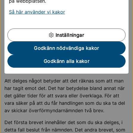
på webbplatsen.
Via vår
självservicetjänst
så kan du nå både
Så här använder vi kakor
Provisum ställföreträdare men även andra e-tjänster
som finns tillgängliga för både ställföreträdare och
förmyndare.
Inställningar
Förenklad delgivning
Godkänn nödvändiga kakor
Från och med maj 2024 tillämpar
Godkänn alla kakor
överförmyndarnämnden i Norrort förenklad delgivning
för expediering av nämndbeslut.
Att delges något betyder att det räknas som att man
har tagit emot det. Det har betydelse bland annat när
det gäller tider för att svara eller överklaga. För att
vara säker på att du får handlingen som du ska ta del
av skickar överförmyndarnämnden två brev.
Det första brevet innehåller det som du ska delges, i
detta fall beslut från nämnden. Det andra brevet, som