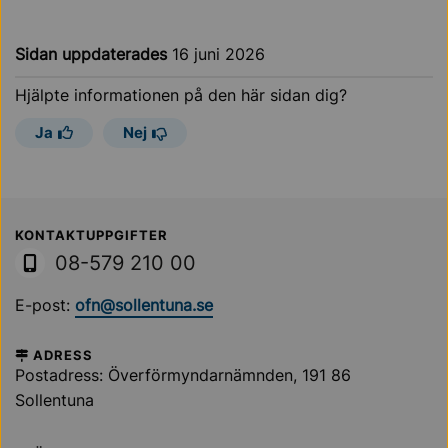
Sidan uppdaterades
16 juni 2026
Hjälpte informationen på den här sidan dig?
Ja
Nej
Sollentuna Kommun
KONTAKTUPPGIFTER
08-579 210 00
E-post:
ofn@sollentuna.se
ADRESS
Postadress: Överförmyndarnämnden, 191 86
Sollentuna