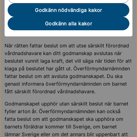
barnet vistas (faktiskt befinner sig) som är behörig att
Godkänn nödvändiga kakor
utse god man och har tillsyn över gode mannen under
asyltiden. Det är därför mycket viktigt att du som är
Godkänn alla kakor
god man informerar överförmyndarnämnden om
barnet flyttar till en annan kommun.
När rätten fattar beslut om att utse särskilt förordnad
vårdnadshavare kan ditt godmanskap avslutas när
beslutet vunnit laga kraft, det vill säga när tiden för att
klaga på beslutet har gått ut. Överförmyndarnämnden
fattar beslut om att avsluta godmanskapet. Du ska
genast informera överförmyndarnämnden om barnet
fått särskilt förordnad vårdnadshavare.
Godmanskapet upphör utan särskilt beslut när barnet
fyller arton år. Överförmyndarnämnden kan också
fatta beslut om att godmanskapet ska upphöra om
barnets föräldrar kommer till Sverige, om barnet
lämnar Sverige eller om det annars blir uppenbart att