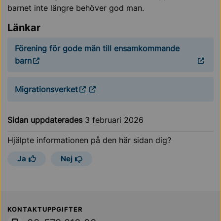
barnet inte längre behöver god man.
Länkar
Förening för gode män till ensamkommande
barn
Migrationsverket
Sidan uppdaterades
3 februari 2026
Hjälpte informationen på den här sidan dig?
Ja
Nej
Sollentuna Kommun
KONTAKTUPPGIFTER