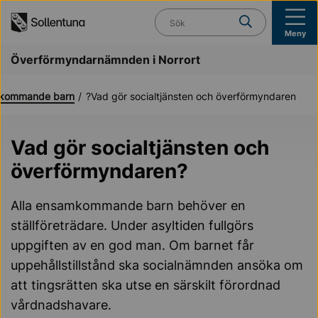
Till navigation
Till innehåll (s)
Vad söker du?
Meny
Överförmyndarnämnden i Norrort
kommande barn
Vad gör socialtjänsten och överförmyndaren?
Vad gör socialtjänsten och
överförmyndaren?
Alla ensamkommande barn behöver en
ställföreträdare. Under asyltiden fullgörs
uppgiften av en god man. Om barnet får
uppehållstillstånd ska socialnämnden ansöka om
att tingsrätten ska utse en särskilt förordnad
vårdnadshavare.