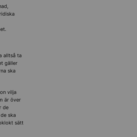
nad,
idiska
et.
 alltså ta
t gäller
rna ska
on vilja
om är över
r de
 de ska
klokt sätt