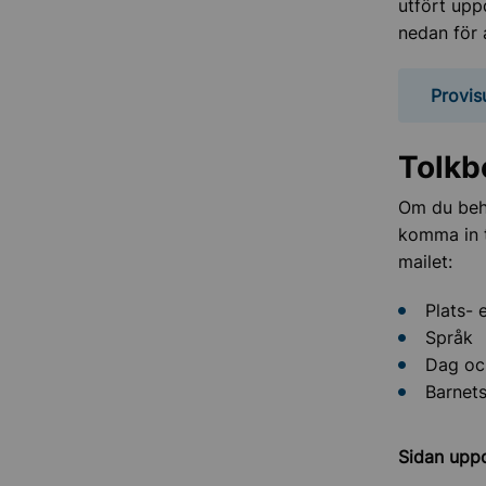
utfört upp
nedan för 
Provis
Tolkb
Om du behö
komma in t
mailet:
Plats- e
Språk
Dag oc
Barnet
Sidan upp