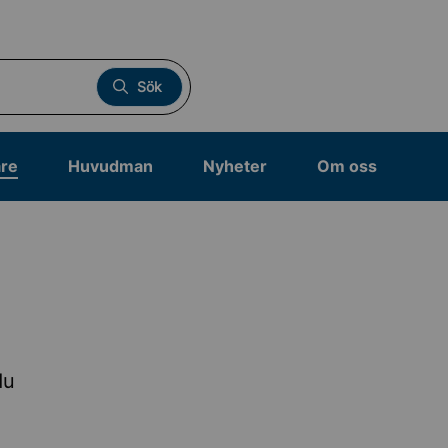
Sök
are
Huvudman
Nyheter
Om oss
du