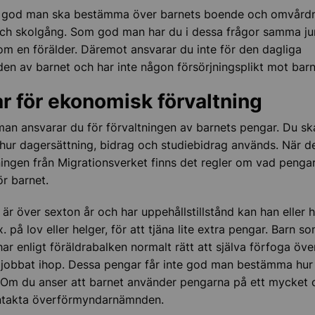
 god man ska bestämma över barnets boende och omvård
ch skolgång. Som god man har du i dessa frågor samma jur
som en förälder. Däremot ansvarar du inte för den dagliga
n av barnet och har inte någon försörjningsplikt mot barn
r för ekonomisk förvaltning
n ansvarar du för förvaltningen av barnets pengar. Du ska
hur dagersättning, bidrag och studiebidrag används. När de
ingen från Migrationsverket finns det regler om vad penga
för barnet.
är över sexton år och har uppehållstillstånd kan han eller h
x. på lov eller helger, för att tjäna lite extra pengar. Barn s
har enligt föräldrabalken normalt rätt att själva förfoga öve
mkommande barn
jobbat ihop. Dessa pengar får inte god man bestämma hur
Om du anser att barnet använder pengarna på ett mycket o
ntakta överförmyndarnämnden.