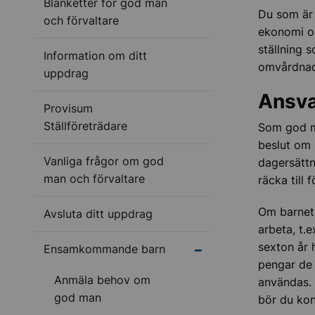
Blanketter för god man
Du som är
och förvaltare
ekonomi o
ställning 
Information om ditt
omvårdnade
uppdrag
Ansva
Provisum
Ställföreträdare
Som god ma
beslut om 
Vanliga frågor om god
dagersättn
man och förvaltare
räcka till 
Om barnet 
Avsluta ditt uppdrag
arbeta, t.e
sexton år 
Undermeny för Ensa
Ensamkommande barn
pengar de 
Anmäla behov om
användas. 
god man
bör du ko