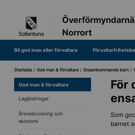
Till navigation
Till innehåll (s)
Överförmyndarnä
Norrort
Bli god man eller förvaltare
Förvaltarfrihetsbe
Startsida
God man & förvaltare
Ensamkommande barn
För 
God man & förvaltare
ens
Lagändringar
Årsredovisning och
Som god
ekonomi
barnet 