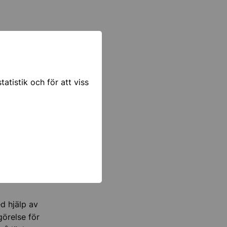
 Du ska
atistik och för att viss
år
 är lämplig
 över
d hjälp av
görelse för