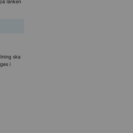
 på länken
llning ska
ges i