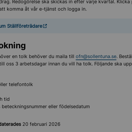
drag. Redogörelse ska skickas in efter varje kvartal. Klicka
att komma åt vår e-tjänst och logga in.
um Ställföreträdare
okning
ver en tolk behöver du maila till
ofn@sollentuna.se
. Bestä
ill oss 3 arbetsdagar innan du vill ha tolk. Följande ska upp
ller telefontolk
h tid
s beteckningsnummer eller födelsedatum
daterades
20 februari 2026