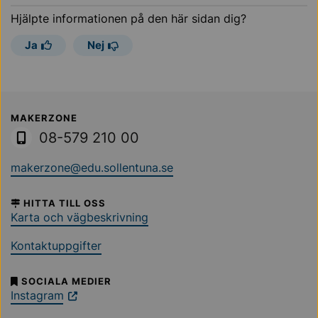
Hjälpte informationen på den här sidan dig?
Ja
Nej
Sollentuna Kommun
MAKERZONE
08-579 210 00
makerzone@edu.sollentuna.se
HITTA TILL OSS
Karta och vägbeskrivning
Kontaktuppgifter
SOCIALA MEDIER
Instagram