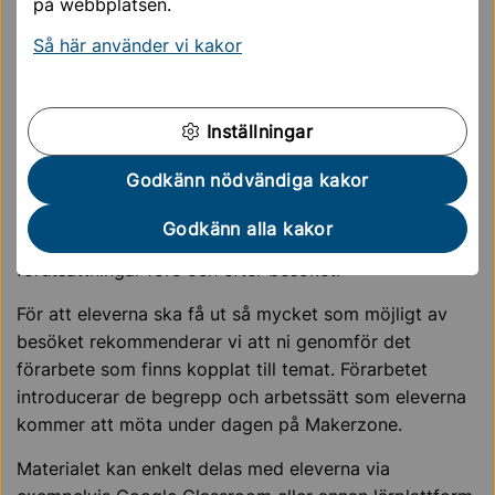
på webbplatsen.
Förberedelser och efterarbete
Så här använder vi kakor
Allt material som hör till besöket finns samlat på en
Google Site. Länken skickas tillsammans med er
kalenderbokning.
Inställningar
Beroende på vilket tema ni bokat kan det finnas
Godkänn nödvändiga kakor
förberedelser, efterarbete eller både och. Vi
rekommenderar att ni avsätter tid för detta i er
Godkänn alla kakor
planering för att ge eleverna bästa möjliga
förutsättningar före och efter besöket.
För att eleverna ska få ut så mycket som möjligt av
besöket rekommenderar vi att ni genomför det
förarbete som finns kopplat till temat. Förarbetet
introducerar de begrepp och arbetssätt som eleverna
kommer att möta under dagen på Makerzone.
Materialet kan enkelt delas med eleverna via