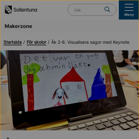
Till navigation
Till innehåll (s)
Vad söker du?
Meny
Makerzone
Startsida
För skolor
Åk 2-6. Visualisera sagor med Keynote