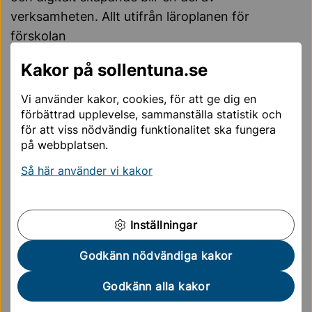
verksamheten. Allt utifrån läroplanen för
förskolan
Kakor på sollentuna.se
Makerzone erbjuder under läsåret 2024/2025
förskolegrupper från de kommunala förskolorna
Vi använder kakor, cookies, för att ge dig en
möjlighet till utforskande och lärande i en kreativ miljö.
förbättrad upplevelse, sammanställa statistik och
Alla tillfällen är bokade via rektorerna.
för att viss nödvändig funktionalitet ska fungera
på webbplatsen.
För fria förskolor gäller följande:
Så här använder vi kakor
Ansvarig rektor tar kontakt med oss för att utifrån
er plan för digitalisering skapa ett
utbildningstillfälle för pedagogerna på förskolan.
Inställningar
Utbildning för pedagoger i den aktivitet som ska
utföras.
Godkänn nödvändiga kakor
Pedagogerna kan boka ett besök (i mån av tid)
med barngrupp då de ansvarar för att hålla i den
Godkänn alla kakor
planerade aktiviteten.