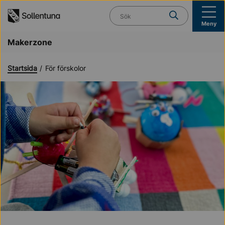
Till navigation
Till innehåll (s)
Vad söker du?
Meny
Makerzone
Startsida
För förskolor