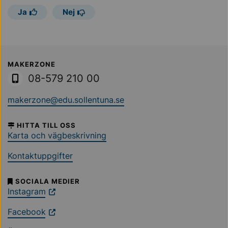
Ja
Nej
Sollentuna Kommun
MAKERZONE
08-579 210 00
makerzone@edu.sollentuna.se
HITTA TILL OSS
Karta och vägbeskrivning
Kontaktuppgifter
SOCIALA MEDIER
Instagram
Facebook