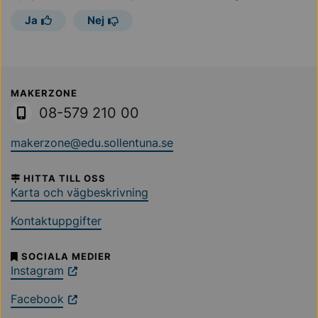
Ja
Nej
Sollentuna Kommun
MAKERZONE
08-579 210 00
makerzone@edu.sollentuna.se
HITTA TILL OSS
Karta och vägbeskrivning
Kontaktuppgifter
SOCIALA MEDIER
Instagram
Facebook