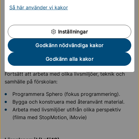
Repetition av uppdraget som de ska arbeta med på
Så här använder vi kakor
Makerzone.
Genomgång av arbetsuppgiften.
Konstruktion, testning och möjlighet att förbättra
Inställningar
bygget.
Vi återsamlas och delar erfarenheter.
Godkänn nödvändiga kakor
Avslut genom samling för reflektioner och utvärdering.
Godkänn alla kakor
Arbete efter besöket
Fortsätt att arbeta med olika livsmiljöer, teknik och
samhälle på förskolan:
Programmera Sphero (fokus programmering).
Bygga och konstruera med återanvänt material.
Arbeta med livsmiljöer utifrån olika perspektiv
(filma med StopMotion, iMovie)