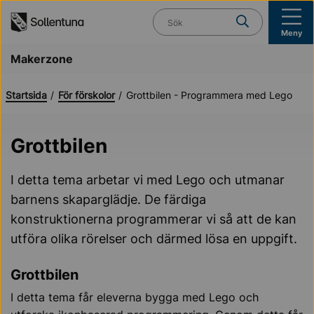
Till navigation
Till innehåll (s)
Vad söker du?
Meny
Makerzone
Startsida
För förskolor
Grottbilen - Programmera med Lego
Grottbilen
I detta tema arbetar vi med Lego och utmanar
barnens skaparglädje. De färdiga
konstruktionerna programmerar vi så att de kan
utföra olika rörelser och därmed lösa en uppgift.
Grottbilen
I detta tema får eleverna bygga med Lego och