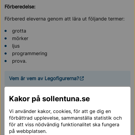
Förberedelse:
Förbered eleverna genom att lära ut följande termer:
grotta
mörker
ljus
programmering
prova.
Vem är vem av Legofigurerna?
Tips till dig som pedagog
Kakor på sollentuna.se
Här kan du läsa om hur andra arbetat med Lego
Vi använder kakor, cookies, för att ge dig en
förbättrad upplevelse, sammanställa statistik och
Besöket på Makerzone
för att viss nödvändig funktionalitet ska fungera
på webbplatsen.
Samling för presentation.