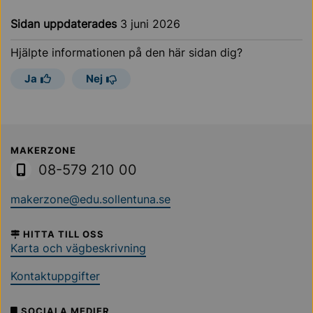
Sidan uppdaterades
3 juni 2026
Hjälpte informationen på den här sidan dig?
Ja
Nej
Sollentuna Kommun
MAKERZONE
08-579 210 00
makerzone@edu.sollentuna.se
HITTA TILL OSS
Karta och vägbeskrivning
Kontaktuppgifter
SOCIALA MEDIER