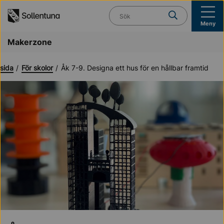
Till navigation
Till innehåll (s)
Vad söker du?
Meny
Makerzone
tsida
För skolor
Åk 7-9. Designa ett hus för en hållbar framtid