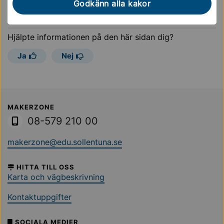
Godkänn alla kakor
Sidan uppdaterades
18 november 2024
Hjälpte informationen på den här sidan dig?
Ja
Nej
Sollentuna Kommun
MAKERZONE
08-579 210 00
makerzone@edu.sollentuna.se
HITTA TILL OSS
Karta och vägbeskrivning
Kontaktuppgifter
SOCIALA MEDIER