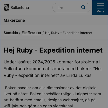
Till navigation
Till innehåll (s)
Vad söker du?
Meny
Makerzone
Startsida
För förskolor
Hej Ruby - Expedition internet
Hej Ruby - Expedition internet
Under läsåret 2024/2025 kommer förskolorna i
Sollentuna kommun att arbeta med boken: “Hej
Ruby - expedition internet” av Linda Luikas
“Boken handlar om alla dimensioner av det digitala
livet på nätet. Boken innehåller roliga klurigheter som
att berätta med emojis, designa webbsajter, gå på
wifi-jakt och göra en egen videokanal.