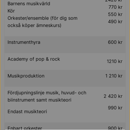
Barnens musikvärld
770 kr
Kör
550 kr
Orkester/ensemble (för dig som
490 kr
också köper ämneskurs)
Instrumenthyra
600 kr
Academy of pop & rock
1210 kr
Musikproduktion
1 210 kr
Fördjupningslinje musik, huvud- och
2 420 kr
biinstrument samt musikteori
990 kr
Endast musikteori
Enbart orkester
900 kr