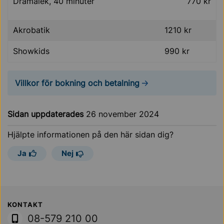
Dramalek, 40 minuter
770 kr
Akrobatik
1210 kr
Showkids
990 kr
Villkor för bokning och betalning
Sidan uppdaterades
26 november 2024
Hjälpte informationen på den här sidan dig?
Ja
Nej
Sollentuna Kommun
KONTAKT
08-579 210 00