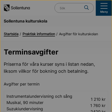
Till navigation
Till innehåll (s)
Vad söker du?
Meny
Sollentuna kulturskola
Startsida
Praktisk information
Avgifter för kulturskolan
Terminsavgifter
Priserna för våra kurser syns i listan nedan,
liksom villkor för bokning och betalning.
Avgifter per termin
Instrumentalundervisning och sång
1 210 kr
Musikal, 90 minuter
1 760 kr
Suzukiundervisning
2420 kr