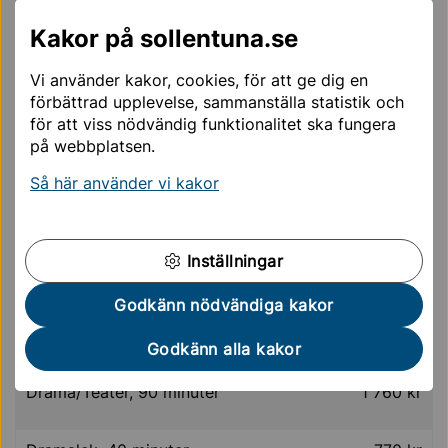
Enbart kammarmusik/band
900 kr
Kakor på sollentuna.se
Bild & form
1 210 kr
Vi använder kakor, cookies, för att ge dig en
förbättrad upplevelse, sammanställa statistik och
för att viss nödvändig funktionalitet ska fungera
Dans 1 ggr/vecka
990 kr
på webbplatsen.
Dans 2 ggr/vecka
1 760 kr
Så här använder vi kakor
Barndans
770 kr
Inställningar
Vuxendans
2 530 kr
Godkänn nödvändiga kakor
Drama/Teater, 50-60 minuter
1 210 kr
Godkänn alla kakor
Drama/Teater, 90 minuter
1 760 kr