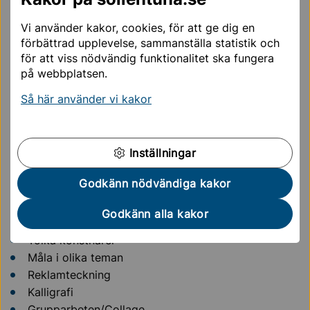
Serieteckning
Vi använder kakor, cookies, för att ge dig en
Lera
förbättrad upplevelse, sammanställa statistik och
Pastellkrita, torrpastell
för att viss nödvändig funktionalitet ska fungera
Klippa och klistra
på webbplatsen.
Skugga/ljusteknik
Så här använder vi kakor
Pointillism
Färglära
Perspektivlära
Inställningar
Porträttmålning
Proportioner
Godkänn nödvändiga kakor
Måla stilleben
Jobba i ståltråd, hönsnät
Godkänn alla kakor
Illustrera efter text/musik
Tolka konstnärer
Måla i olika teman
Reklamteckning
Kalligrafi
Grupparbeten/Collage